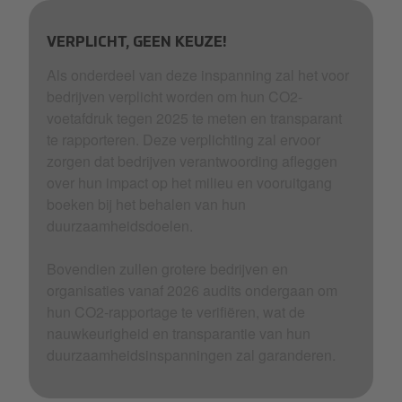
VERPLICHT, GEEN KEUZE!
Als onderdeel van deze inspanning zal het voor
bedrijven verplicht worden om hun CO2-
voetafdruk tegen 2025 te meten en transparant
te rapporteren. Deze verplichting zal ervoor
zorgen dat bedrijven verantwoording afleggen
over hun impact op het milieu en vooruitgang
boeken bij het behalen van hun
duurzaamheidsdoelen.
Bovendien zullen grotere bedrijven en
organisaties vanaf 2026 audits ondergaan om
hun CO2-rapportage te verifiëren, wat de
nauwkeurigheid en transparantie van hun
duurzaamheidsinspanningen zal garanderen.