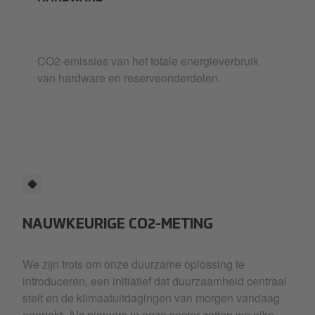
CO2-emissies van het totale energieverbruik
van hardware en reserveonderdelen.
NAUWKEURIGE CO2-METING
We zijn trots om onze duurzame oplossing te
introduceren, een initiatief dat duurzaamheid centraal
stelt en de klimaatuitdagingen van morgen vandaag
aanpakt. Als pioniers in onze sector zetten we elke