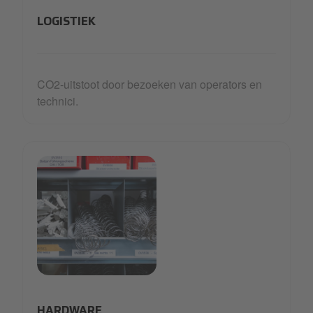
LOGISTIEK
CO2-uitstoot door bezoeken van operators en
technici.
14_Scope 3-min.jpg
HARDWARE