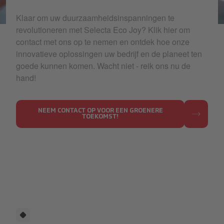
Klaar om uw duurzaamheidsinspanningen te
Selecta Eco Joy 1.jpg
revolutioneren met Selecta Eco Joy? Klik hier om
contact met ons op te nemen en ontdek hoe onze
innovatieve oplossingen uw bedrijf en de planeet ten
goede kunnen komen. Wacht niet - reik ons nu de
hand!
NEEM CONTACT OP VOOR EEN GROENERE
TOEKOMST!