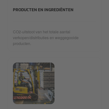
45_Packaging-min.jpg
PRODUCTEN EN INGREDIËNTEN
CO2-uitstoot van het totale aantal
verkopen/distributies en weggegooide
producten.
HEALTH AND SAFETY.jpg