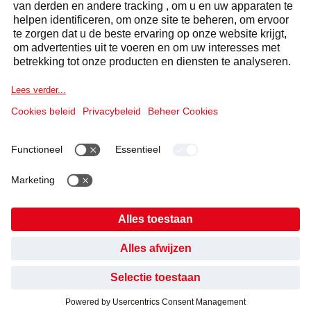
STEL UW VRAAG
Antwoord binnen 24 uur
Selecta Group
Producten & oplossingen
Diensten
Sectoren
Cookieverklaring
Wettelijke informatie
Verklaring Gegevensbescherming
CO2 doelstellingen
Gedragscode en Whistleblowing
Cookies
HEB JE GEVONDEN WAT JE ZOCHT?
NEE, NOG NIET
JA, BEDANKT