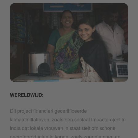
1423_C~2.JPG
WERELDWIJD:
Dit project financiert gecertificeerde
klimaatinitiatieven, zoals een sociaal impactproject in
India dat lokale vrouwen in staat stelt om schone
energieproducten te kopen, zoals zonnelampen en