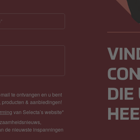
VIN
CO
DIE
e-mail te ontvangen en u bent
s, producten & aanbiedingen!
HEE
rming
van Selecta’s website
*
uurzaamheidsnieuws,
van de nieuwste inspanningen