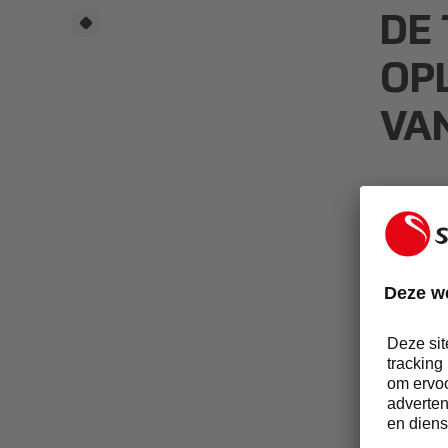
DE
OP
VA
Duik
duur
Ontd
gema
tele
recy