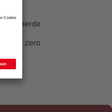
ire
ratuur
ertificeerde
mst als
et ons zero
l te
 een
dat we