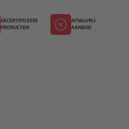
GECERTIFICEERDE
AFVALVRIJ
PRODUCTEN
AANBOD
12616997 1 2.svg
circle-xmark_10489837 1 2.svg