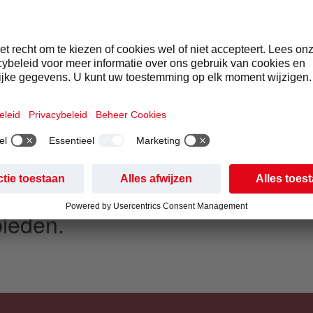
laneet. Ontdek hoe onze circula
ines de levenscyclus van appa
lutioneren. Geniet van onze gec
ucten die zowel ethische herko
ise smaak beloven. Doe mee m
e-aanbod, een initiatief om afva
ineren. Samen bouwen we aan
nere toekomst met elk product 
ieden.