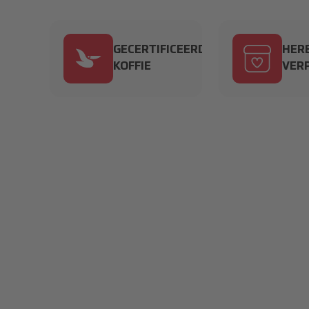
VIA EEN DUURZAAM ASSORTIMENT EN IN
KRINGLOOPPROJECTEN VOORZIEN WIJ IN
GECERTIFICEERDE
HER
VANDAAG, REKENING HOUDEND MET DE I
KOFFIE
VER
PR_icon_colored 1.svg
box-heart_10