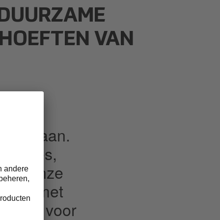
 DUURZAME
EHOEFTEN VAN
, waar
hand gaan.
 koffies,
u en onze
komst met
dragen voor