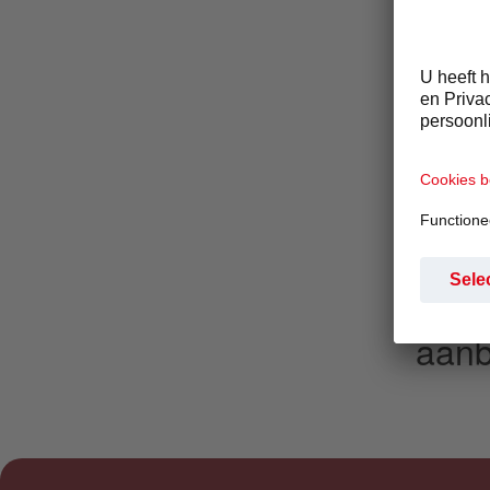
de p
mach
revo
prod
exqu
wast
elim
groe
aanb