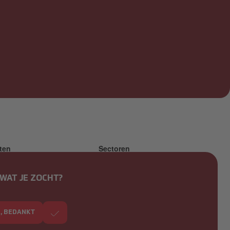
ten
Sectoren
iensten
Alle locaties
WAT JE ZOCHT?
ische service
Publieke sectoren
iseerde machines
Privésectoren
A, BEDANKT
oplossing voor
Guides