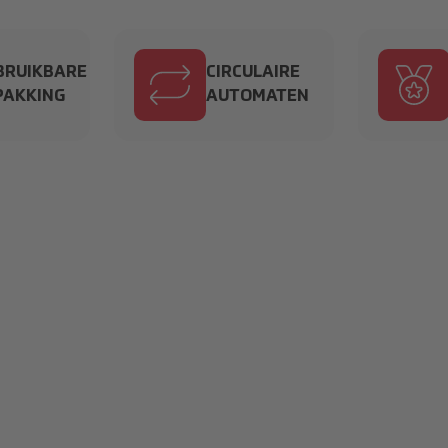
NOVATIEVE
 DE BEHOEFTEN VAN
BRUIKBARE
CIRCULAIRE
MPACT OP MORGEN
PAKKING
AUTOMATEN
786331 1 2.svg
arrows-repeat_8540412 1 2.svg
medal_
4_Product-min.jpg