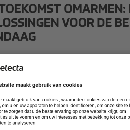
 TOEKOMST OMARMEN:
LOSSINGEN VOOR DE B
NDAAG
 mee in onze productinnovaties
zaamheid en kwaliteit hand in 
ek onze selectie gecertificeerde
akt met respect voor het milie
rs. Ontdek onze visie op de toe
clebare verpakkingen die zorg 