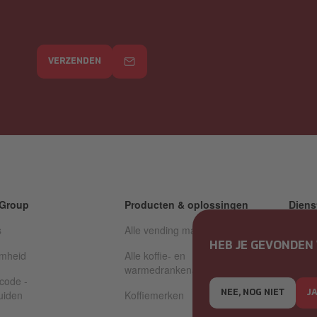
VERZENDEN
 Group
Producten & oplossingen
Diens
s
Alle vending machines
Alle d
HEB JE GEVONDEN 
mheid
Alle koffie- en
Techn
warmedrankenautomaten
code -
Gerev
uiden
Koffiemerken
NEE, NOG NIET
J
Betaal