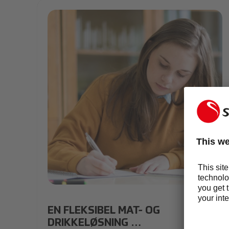
Tine2.jpg
EN FLEKSIBEL MAT- OG
DRIKKELØSNING