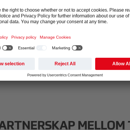
Sortimentet i vendingmaskiner for
ungdomsskolen er tilpasset behovene til
elevene og de strenge kravene som stilles til
tilbud på skolen. Næringsmessig fordelsaktige
mat- og drikketilbud fremmer gode
læringsmiljøer.
PARTNERSKAP MELLOM 