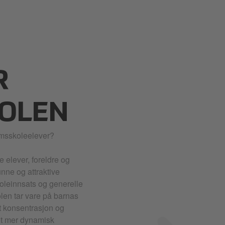
R
OLEN
omsskoleelever?
e elever, foreldre og
sunne og attraktive
koleinnsats og generelle
kolen tar vare på barnas
kt konsentrasjon og
et mer dynamisk