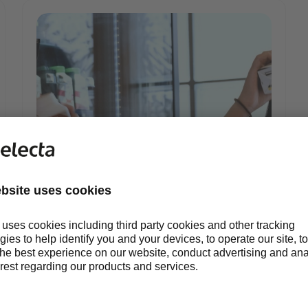
Tine bilde.png
ET TILPASSET SORTIMENT
FOR UNGDOM I VEKST