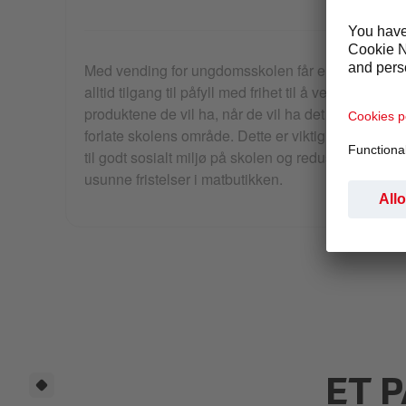
KUN FOR UNGDOMSSKOLEN
Med vending for ungdomsskolen får elevene
alltid tilgang til påfyll med frihet til å velge
produktene de vil ha, når de vil ha det - uten å
forlate skolens område. Dette er viktig for å bidra
til godt sosialt miljø på skolen og redusere
usunne fristelser i matbutikken.
ET 