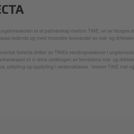
ECTA
 ungdomsskolen er et partnerskap mellom TINE, en av Norges st
opas ledende og mest innovatie leverandør av mat- og drikkeko
overtok Selecta driften av TINEs vendingmaskiner i ungdomssko
rtnerskapet vil vi drive utviklingen av fremtidens mat- og drikk
ice, påfylling og oppfylling i verdensklasse - leverer TINE mat og