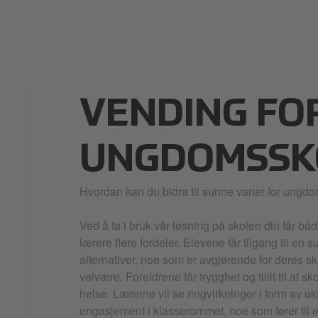
VENDING FO
UNGDOMSSK
Hvordan kan du bidra til sunne vaner for ungd
Ved å ta i bruk vår løsning på skolen din får båd
lærere flere fordeler. Elevene får tilgang til en 
alternativer, noe som er avgjørende for deres s
velvære. Foreldrene får trygghet og tillit til at s
helse. Lærerne vil se ringvirkninger i form av ø
engasjement i klasserommet, noe som fører til 