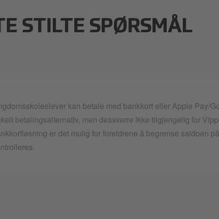
TE STILTE SPØRSMÅL
gdomsskoleelever kan betale med bankkort eller Apple Pay/Goog
kelt betalingsalternativ, men dessverre ikke tilgjengelig for Vi
nkkortløsning er det mulig for foreldrene å begrense saldoen på
ntrolleres.