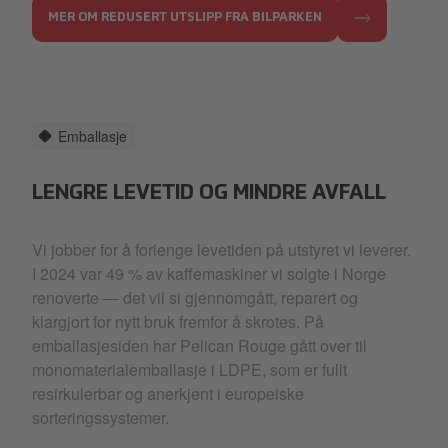
MER OM REDUSERT UTSLIPP FRA BILPARKEN
Emballasje
LENGRE LEVETID OG MINDRE AVFALL
Vi jobber for å forlenge levetiden på utstyret vi leverer.
I 2024 var 49 % av kaffemaskiner vi solgte i Norge
renoverte — det vil si gjennomgått, reparert og
klargjort for nytt bruk fremfor å skrotes. På
emballasjesiden har Pelican Rouge gått over til
monomaterialemballasje i LDPE, som er fullt
resirkulerbar og anerkjent i europeiske
sorteringssystemer.