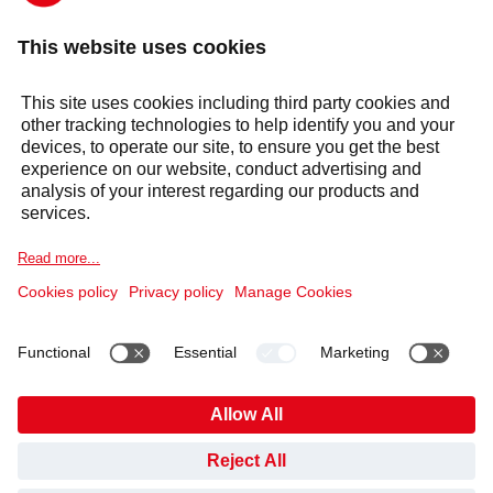
E-POST
kundesupport@no.selecta.com
Om oss
Våre produkter
Våre tjenester
Sektorer
Varsel om informasjonskapsel
Juridisk informasjon
Personvernerklæring
Etiske retningslinjer og Whistleblowing
Åpenhetsloven
##openCookieBanner##
HAR DU SPØRSMÅL?