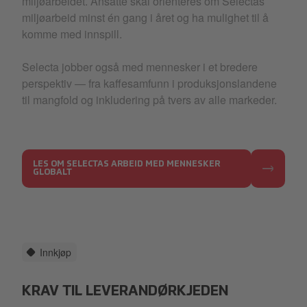
miljøarbeidet. Ansatte skal orienteres om Selectas
miljøarbeid minst én gang i året og ha mulighet til å
komme med innspill.
Selecta jobber også med mennesker i et bredere
perspektiv — fra kaffesamfunn i produksjonslandene
til mangfold og inkludering på tvers av alle markeder.
LES OM SELECTAS ARBEID MED MENNESKER
GLOBALT
Innkjøp
KRAV TIL LEVERANDØRKJEDEN