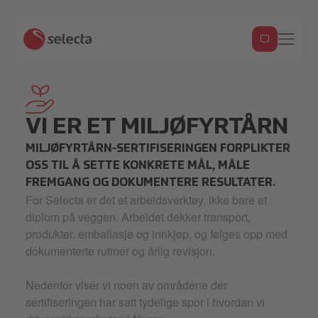
hand-holding-seeding_7653247 2 2.svg
VI ER ET MILJØFYRTÅRN
MILJØFYRTÅRN-SERTIFISERINGEN FORPLIKTER
OSS TIL Å SETTE KONKRETE MÅL, MÅLE
FREMGANG OG DOKUMENTERE RESULTATER.
For Selecta er det et arbeidsverktøy, ikke bare et
diplom på veggen. Arbeidet dekker transport,
produkter, emballasje og innkjøp, og følges opp med
dokumenterte rutiner og årlig revisjon.
Nedenfor viser vi noen av områdene der
sertifiseringen har satt tydelige spor i hvordan vi