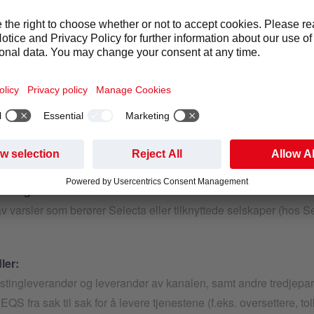
ents- og rådsforordning (EU) 2016/679 av 27. april 2016 om ve
v personopplysninger og om fri utveksling av slike opplysninge
orordningen)
v varsler som berører Selecta eller tilknyttede selskaper (hos Se
unnlag:
v varsler som berører Selecta eller tilknyttede selskaper (hos Se
ler:
tingleverandør og leverandør av kanalen, samt andre tredjepa
EQS fra sak til sak for å levere tjenestene (f.eks. oversettere, tol