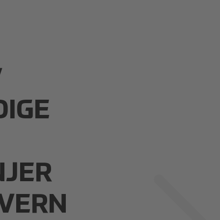
V
DIGE
G
NJER
NVERN