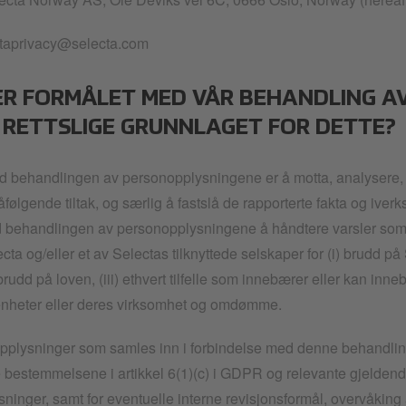
ataprivacy@selecta.com
 ER FORMÅLET MED VÅR BEHANDLING 
 RETTSLIGE GRUNNLAGET FOR DETTE?
 behandlingen av personopplysningene er å motta, analysere, e
følgende tiltak, og særlig å fastslå de rapporterte fakta og iverks
 behandlingen av personopplysningene å håndtere varsler som 
cta og/eller et av Selectas tilknyttede selskaper for (i) brudd på 
) brudd på loven, (iii) ethvert tilfelle som innebærer eller kan inn
enheter eller deres virksomhet og omdømme.
pplysninger som samles inn i forbindelse med denne behandling
le bestemmelsene i artikkel 6(1)(c) i GDPR og relevante gjeldend
inger, samt for eventuelle interne revisjonsformål, overvåking av