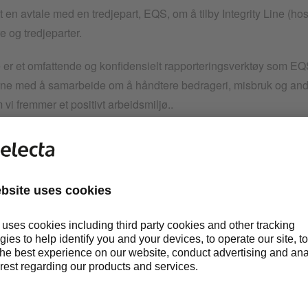
t en avtale med en tredjepart, EQS, om å tilby Integrity Line (hos
 og tredjeparter.
e er et omfattende og konfidensielt rapporteringsverktøy som EQS
e med å samarbeide om å håndtere bedrageri, misbruk og andre
vi fremmer et positivt arbeidsmiljø..
 Line kan alle medarbeidere eller tredjeparter sende inn en konfi
 den er utformet for å rapportere eventuelle brudd på våre etiske
 kan rapportere bekymringene dine via nettsiden
Integrity Line 
 via denne lenken etter at du har valgt sted.
ingen vil gi deg informasjon om hvordan personopplysningene 
temet.
ay AS, Ole Deviks vei 6C, 0666 Oslo, Norway (heretter også refer