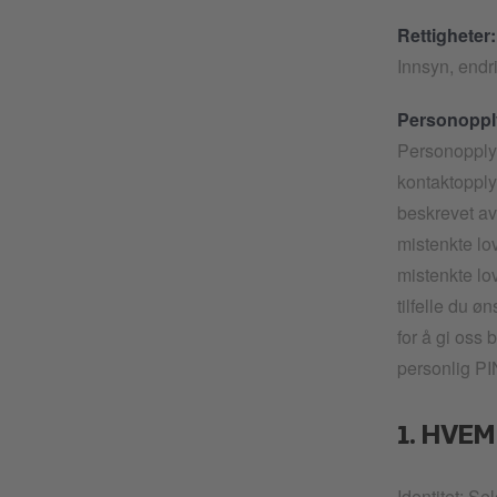
Rettigheter:
Innsyn, endr
Personoppl
Personopplys
kontaktopplys
beskrevet av 
mistenkte lo
mistenkte lov
tilfelle du ø
for å gi oss
personlig PI
1. HVE
Identitet: S