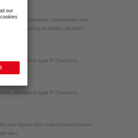
rn av fysiske personer i forbindelse med
r og om oppheving av direktiv 95/46/EF
lecta refererer vi også til "SpeakUp-
lecta refererer vi også til "SpeakUp-
rter som opptrer som underdatabehandlere
ker osv.).