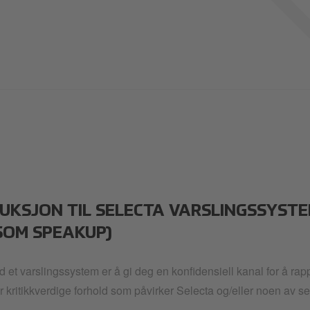
UKSJON TIL SELECTA VARSLINGSSYSTEM
SOM SPEAKUP)
 et varslingssystem er å gi deg en konfidensiell kanal for å rap
for kritikkverdige forhold som påvirker Selecta og/eller noen av s