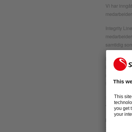
Vi har inngåt
medarbeidere
Integrity Lin
medarbeidern
samtidig som 
Med Integrity
internett, og
måtte ha. Du
tilgjengelige
Denne erklær
varslingssys
Kontrollør:
Selecta Norw