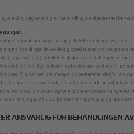
ing, sletting, begrensning av behandling, innsigelse mot behandl
ysninger:
ninger som du kan velge å oppgi til dette varslingssystemet, omfa
ninger; (b) stillingstittel/avdeling og/eller sted; (c) tredjeparts 
deg i rapporten; (d) identitet, funksjon og kontaktopplysninger ti
vbruddet; (e) identitet, funksjon og kontaktopplysninger til pers
bruddet; (f) all annen informasjon du bestemmer deg for å oppgi i 
nsker å supplere rapporten du allerede har sendt inn, eller hvis d
 bedre kunnskap om saken og for å utføre en passende og/eller n
N-kode for å logge på EQS-portalen for oppfølging og oppdateri
M ER ANSVARLIG FOR BEHANDLINGEN A
electa Norway AS, Ole Deviks vei 6C, 0666 Oslo, Norway (here