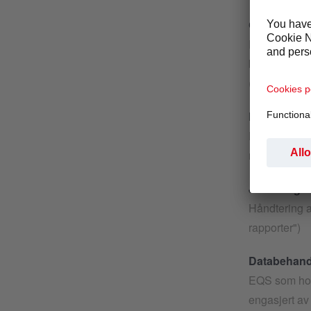
GDPR:
Europaparlam
behandling a
(personvernf
Formål:
Håndtering a
rapporter");)
Juridisk gr
Håndtering a
rapporter")
Databehand
EQS som hos
engasjert av 