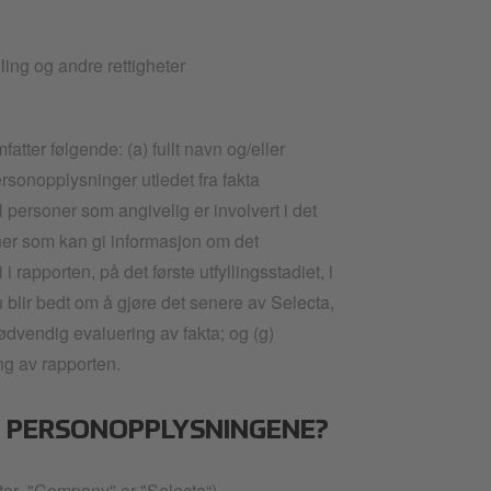
ing og andre rettigheter
tter følgende: (a) fullt navn og/eller
personopplysninger utledet fra fakta
l personer som angivelig er involvert i det
oner som kan gi informasjon om det
rapporten, på det første utfyllingsstadiet, i
u blir bedt om å gjøre det senere av Selecta,
ødvendig evaluering av fakta; og (g)
ng av rapporten.
V PERSONOPPLYSNINGENE?
after "Company" or "Selecta“)