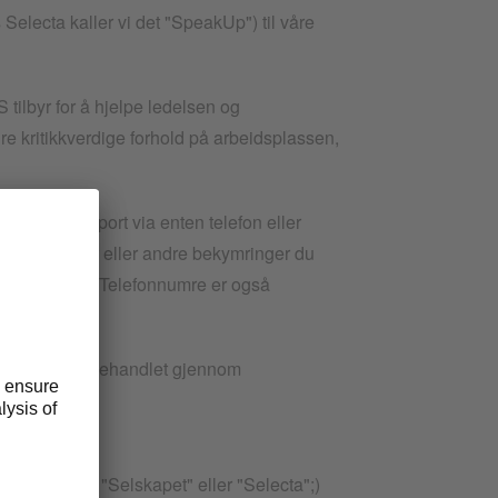
 Selecta kaller vi det "SpeakUp") til våre
 tilbyr for å hjelpe ledelsen og
 kritikkverdige forhold på arbeidsplassen,
densiell rapport via enten telefon eller
 retningslinjer eller andre bekymringer du
- Selecta AG
. Telefonnumre er også
dine vil bli behandlet gjennom
ert til som "Selskapet" eller "Selecta";)