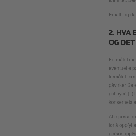
Email: hq.d
2. HVA
OG DET
Formålet med
eventuelle på
formålet med
påvirker Sele
policyer, (ii
konsernets 
Alle persono
for å oppfyl
personopplysn