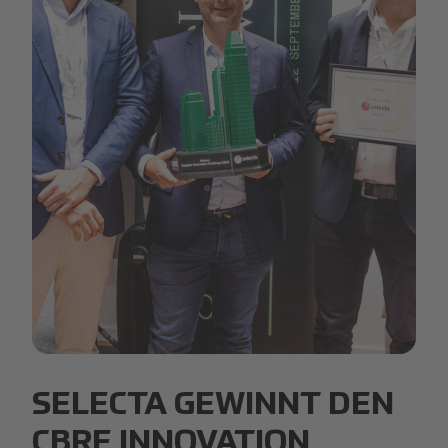
______230912 - CBRE -307.3863512939378759114.451
SELECTA GEWINNT DEN
CBRE INNOVATION