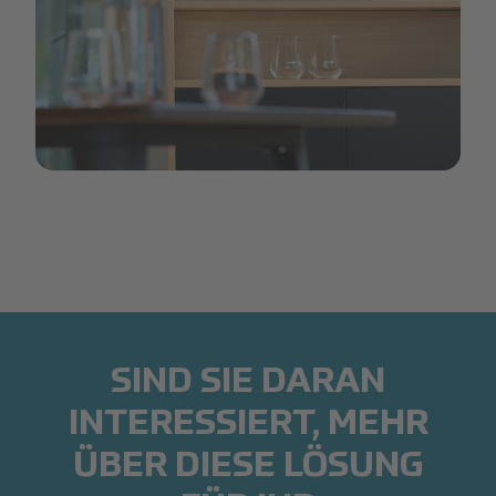
___Aquablu 1.1240935869702585152.jpg
SIND SIE DARAN
INTERESSIERT, MEHR
ÜBER DIESE LÖSUNG