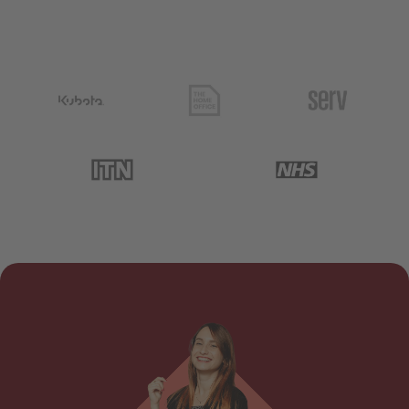
kubota
thehomeoffice
serv
itn
nhs