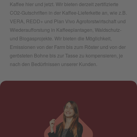
Kaffee hier und jetzt. Wir bieten derzeit zertifizierte
CO2-Gutschriften in der Kaffee-Lieferkette an, wie z.B.
VERA, REDD+ und Plan Vivo Agroforstwirtschaft und
Wiederaufforstung in Kaffeeplantagen, Waldschutz-
und Biogasprojekte. Wir bieten die Möglichkeit,
Emissionen von der Farm bis zum Röster und von der
gerösteten Bohne bis zur Tasse zu kompensieren, je
nach den Bedürfnissen unserer Kunden.