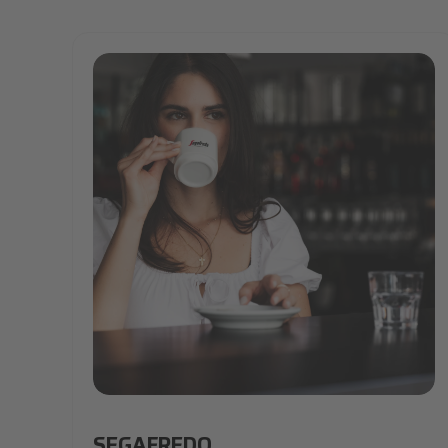
Women drinks segafredo coffee.jpg
SEGAFREDO