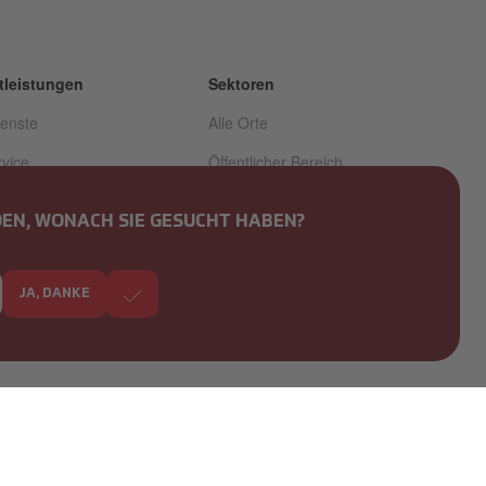
tleistungen
Sektoren
ienste
Alle Orte
rvice
Öffentlicher Bereich
ischer Service
Privatsektor
DEN, WONACH SIE GESUCHT HABEN?
reitete Maschinen
Guides
lsysteme
JA, DANKE
zierung