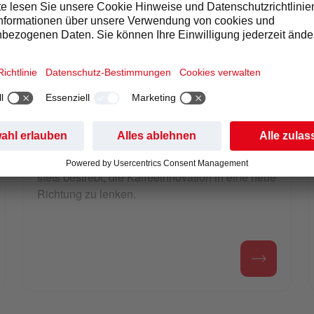
Die Marke Pelican Rouge geht auf das Belgien
des 19. Jahrhunderts zurück und bietet seither
Qualitätskaffee an, indem sie die besten
Kaffeebohnen aus aller Welt erntet, verarbeitet
und verschickt.
Pelican Rouge ist außerdem ein führender
Experte für nachhaltige Kaffeelösungen und
stets bestrebt, die Kaffeeinnovation in eine neue
Richtung zu lenken.