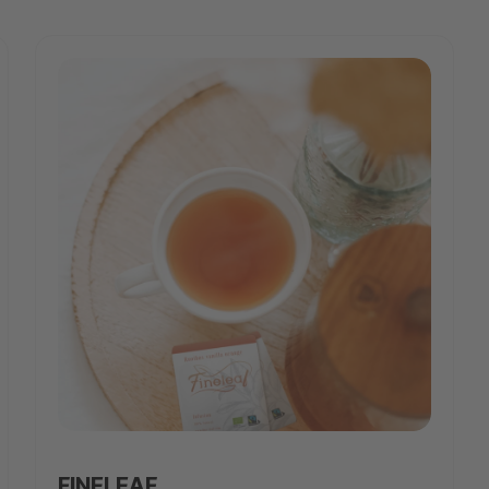
Fineleaf_image_2.jpg
FINELEAF