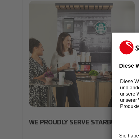
060720_Cracked_Starbucks9675_website approve
WE PROUDLY SERVE STARBUCKS®