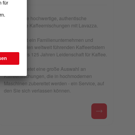
Erleben Sie hochwertige, authentische
italienische Kaffeemischungen mit Lavazza.
Lavazza ist ein Familienunternehmen und
gehört zu den weltweit führenden Kaffeeröstern
mit mehr als 125 Jahren Leidenschaft für Kaffee.
Lavazza bietet eine große Auswahl an
Kaffeemischungen, die in hochmodernen
Maschinen zubereitet werden - ein Service, auf
den Sie sich verlassen können.