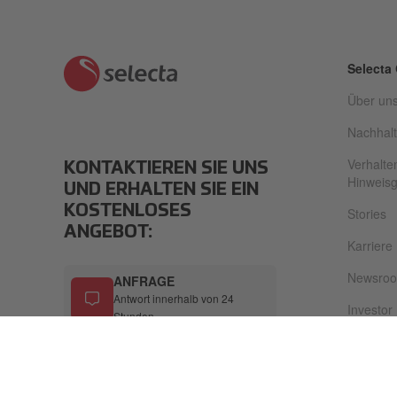
Selecta
Über un
Nachhalt
Verhalte
KONTAKTIEREN SIE UNS
Hinweis
UND ERHALTEN SIE EIN
KOSTENLOSES
Stories
ANGEBOT:
Karriere
Newsro
ANFRAGE
Antwort innerhalb von 24
Investor
Stunden
ISO 9001
ISO 1400