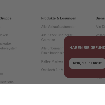
 Gruppe
Produkte & Lösungen
Diens
s
Alle Verkaufsautomaten
Alle D
igkeit
Alle Kaffee und heiße
Vollse
Getränke
nskodex –
Techn
gebersystem
Alle unbemannten
HABEN SIE GEFUN
Aufbe
Einzelhandelslösungen
Bezah
Kaffee Marken
NEIN, BISHER NICHT
Finan
Obstkorb für Mitarbeiter
om
FAQ
 Relations
 Zertifikat
1 Zertifikat