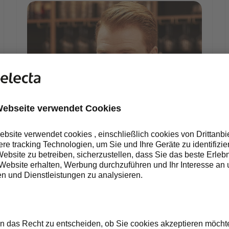
d image – Feb 2021.jpg
pr-carousel4.jpeg
PELICAN ROUGE