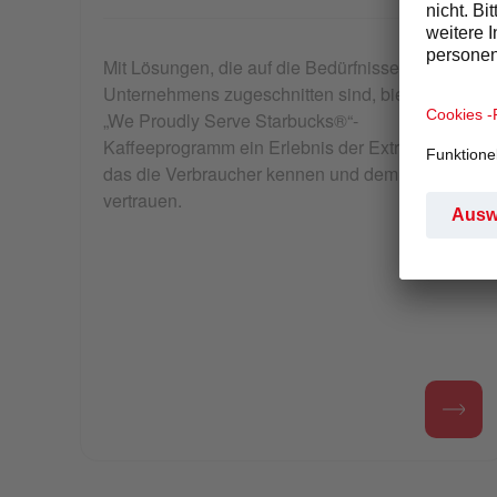
Mit Lösungen, die auf die Bedürfnisse Ihres
Unternehmens zugeschnitten sind, bietet das
„We Proudly Serve Starbucks®“-
Kaffeeprogramm ein Erlebnis der Extraklasse,
das die Verbraucher kennen und dem sie
vertrauen.