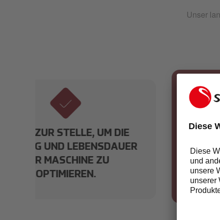
Unser lan
E
UNBEGRENZTER
ER
BEREITSCHAFTSDIENST DURCH
UNSER
KUNDENBETREUUNGSTEAM
VOR ORT.