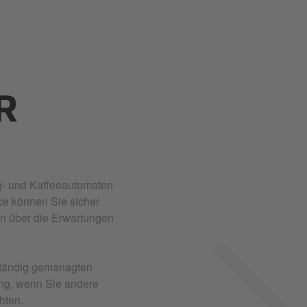
R
ng- und Kaffeeautomaten
ce können Sie sicher
en über die Erwartungen
lständig gemanagten
ung, wenn Sie andere
hten.