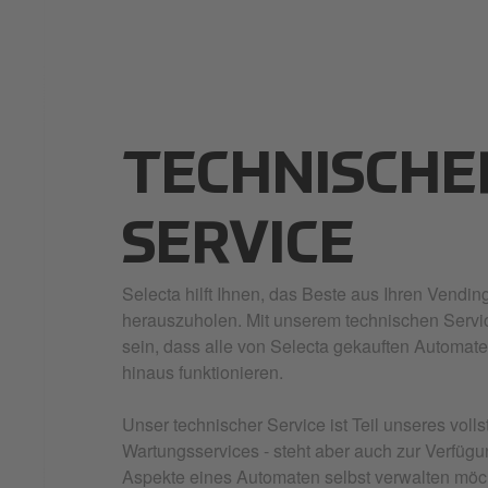
TECHNISCHE
SERVICE
Selecta hilft Ihnen, das Beste aus Ihren Vendi
herauszuholen. Mit unserem technischen Servi
sein, dass alle von Selecta gekauften Automat
hinaus funktionieren.
Unser technischer Service ist Teil unseres vol
Wartungsservices - steht aber auch zur Verfüg
Aspekte eines Automaten selbst verwalten möc