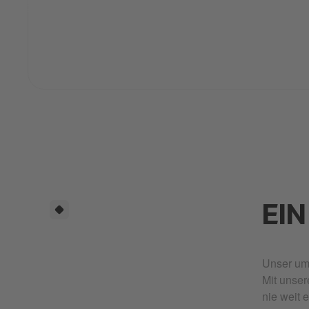
EIN
Unser umf
Mit unser
nie weit 