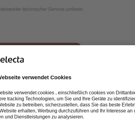
desweiter technischer Service umfasst:
ABGEDECKT SIND ALLE TEILE
DER ARBEIT, DIE MIT
ALLGEMEINEM VERSCHLEISS Z
USAMMENHÄNGEN.