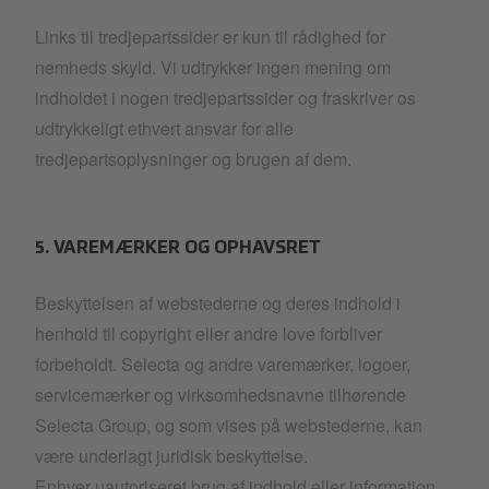
Links til tredjepartssider er kun til rådighed for
nemheds skyld. Vi udtrykker ingen mening om
indholdet i nogen tredjepartssider og fraskriver os
udtrykkeligt ethvert ansvar for alle
tredjepartsoplysninger og brugen af dem.
5. VAREMÆRKER OG OPHAVSRET
Beskyttelsen af webstederne og deres indhold i
henhold til copyright eller andre love forbliver
forbeholdt. Selecta og andre varemærker, logoer,
servicemærker og virksomhedsnavne tilhørende
Selecta Group, og som vises på webstederne, kan
være underlagt juridisk beskyttelse.
Enhver uautoriseret brug af indhold eller information