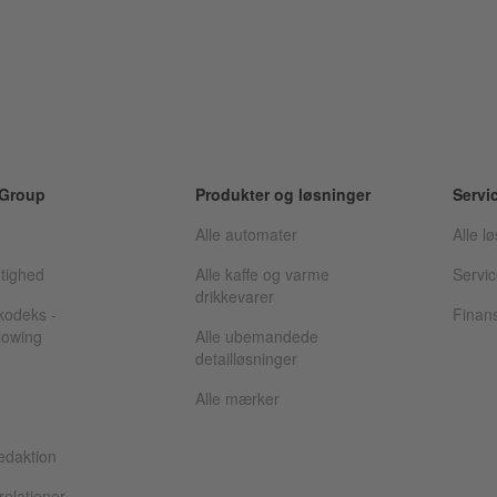
 Group
Produkter og løsninger
Servi
Alle automater
Alle l
tighed
Alle kaffe og varme
Servic
drikkevarer
kodeks -
Finans
lowing
Alle ubemandede
detailløsninger
Alle mærker
edaktion
relationer