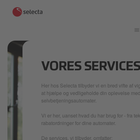
VORES SERVICE
Her hos Selecta tilbyder vi en bred vifte af vi
at hjælpe og vedligeholde din oplevelse me
selvbetjeningsautomater.
Vi er her, uanset hvad du har brug for - fra tek
rabatordninger for dine automater.
De services, vi tilbyder, omfatter: