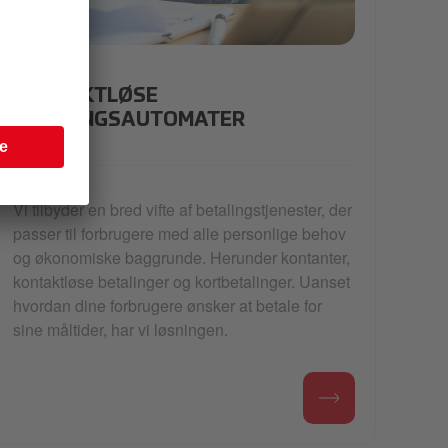
app-payments
KONTAKTLØSE
BETALINGSAUTOMATER
Vi tilbyder en bred vifte af betalingstjenester, der
passer til forbrugere med alle personlige behov
og økonomiske baggrunde. Herunder kontanter,
kontaktløse betalinger og kortbetalinger. Uanset
hvordan dine forbrugere ønsker at betale for
sine måltider, har vi løsningen.