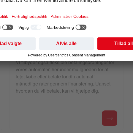
affordable
SALGS- OG KAFFEAUTOMATER
FINANSIERINGSMULIGHEDER
Vi tilbyder også fleksible betalingsordninger for
vores automater, herunder muligheden for at
leje, købe eller betale for din automat i
månedlige rater gennem finansiering. Uanset
hvordan du vil betale, kan vi hjælpe dig.