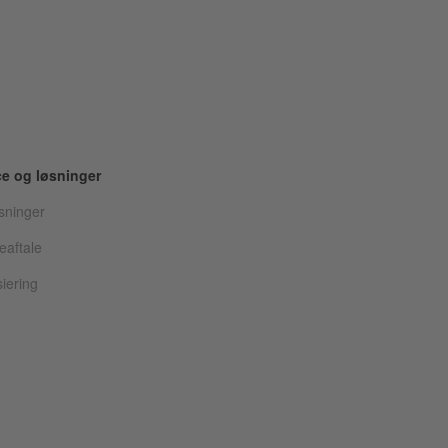
ce og løsninger
øsninger
eaftale
iering