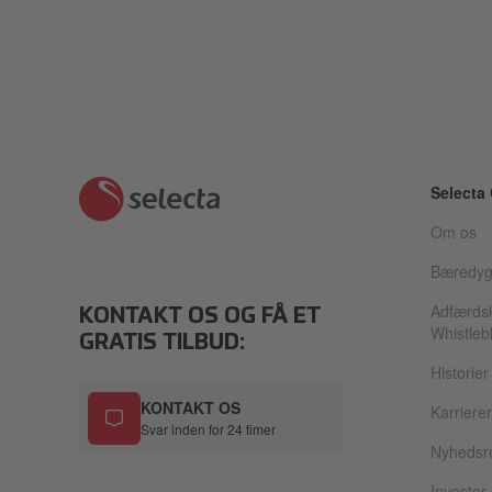
Selecta
Om os
Bæredyg
Adfærds
KONTAKT OS OG FÅ ET
Whistleb
GRATIS TILBUD:
Historier
KONTAKT OS
Karrierer
Svar inden for 24 timer
Nyhedsr
Investor 