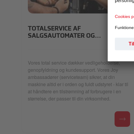
refurbishing
TOTALSERVICE AF
SALGSAUTOMATER OG
KAFFEMASKINER
Vores total service dækker vedligeholdelse,
genopfyldning og kundesupport. Vores Joy
ambassadører (serviceteam) sikrer, at din
maskine altid er i orden og fuldt udstyret - klar til
at håndtere en tilstrømning af forbrugere i en
størrelse, der passer til din virksomhed.