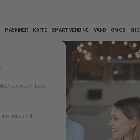
MASKINER
KAFFE
SMART VENDING
VAND
OM OS
SHO
S
gtige services til både
d
nisk support til