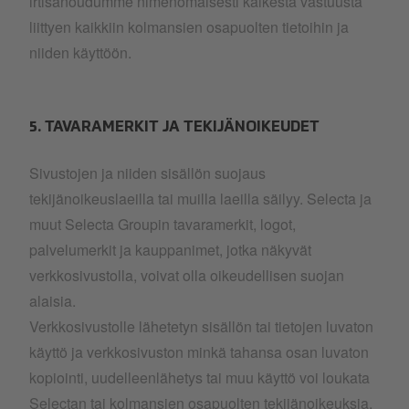
irtisanoudumme nimenomaisesti kaikesta vastuusta
liittyen kaikkiin kolmansien osapuolten tietoihin ja
niiden käyttöön.
5. TAVARAMERKIT JA TEKIJÄNOIKEUDET
Sivustojen ja niiden sisällön suojaus
tekijänoikeuslaeilla tai muilla laeilla säilyy. Selecta ja
muut Selecta Groupin tavaramerkit, logot,
palvelumerkit ja kauppanimet, jotka näkyvät
verkkosivustolla, voivat olla oikeudellisen suojan
alaisia.
Verkkosivustolle lähetetyn sisällön tai tietojen luvaton
käyttö ja verkkosivuston minkä tahansa osan luvaton
kopiointi, uudelleenlähetys tai muu käyttö voi loukata
Selectan tai kolmansien osapuolten tekijänoikeuksia,