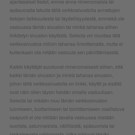
ajantasaiset ​​tiedot, emme anna nimenomaisia ​​tai
epäsuoraita takuita tällä verkkosivustolla annettujen
tietojen tarkkuudesta tai täydellisyydestä, emmekä ole
vastuussa tämän sivuston tai minkä tahansa siihen
linkitetyn sivuston käytöstä. Selecta voi muuttaa tätä
verkkosivustoa milloin tahansa ilmoittamatta, mutta ei
kuitenkaan ota mitään vastuuta sen päivittämisestä.
Kaikki käyttäjät suostuvat nimenomaisesti siihen, että
kaikki tämän sivuston ja minkä tahansa sivuston,
johon tältä verkkosivustolta on linkki, käyttö ja sisältö
ovat näin ollen täysin heidän omalla vastuullaan.
Selecta tai mikään muu tämän verkkosivuston
luomiseen, tuottamiseen tai toimittamiseen osallistuva
osapuoli ei ole millään tavalla vastuussa mistään
suorista, satunnaisista, välillisistä, epäsuorista tai
rankaisevista vahingoista, jotka johtuvat tämän