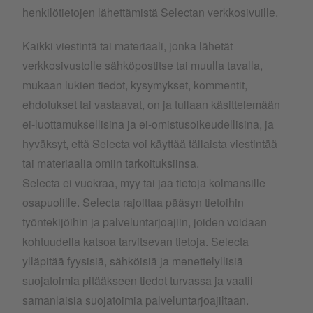
henkilötietojen lähettämistä Selectan verkkosivuille.
Kaikki viestintä tai materiaali, jonka lähetät
verkkosivustolle sähköpostitse tai muulla tavalla,
mukaan lukien tiedot, kysymykset, kommentit,
ehdotukset tai vastaavat, on ja tullaan käsittelemään
ei-luottamuksellisina ja ei-omistusoikeudellisina, ja
hyväksyt, että Selecta voi käyttää tällaista viestintää
tai materiaalia omiin tarkoituksiinsa.
Selecta ei vuokraa, myy tai jaa tietoja kolmansille
osapuolille. Selecta rajoittaa pääsyn tietoihin
työntekijöihin ja palveluntarjoajiin, joiden voidaan
kohtuudella katsoa tarvitsevan tietoja. Selecta
ylläpitää fyysisiä, sähköisiä ja menettelyllisiä
suojatoimia pitääkseen tiedot turvassa ja vaatii
samanlaisia ​​suojatoimia palveluntarjoajiltaan.