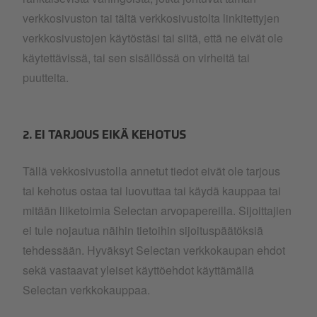
verkkosivuston tai tältä verkkosivustolta linkitettyjen
verkkosivustojen käytöstäsi tai siitä, että ne eivät ole
käytettävissä, tai sen sisällössä on virheitä tai
puutteita.
2. EI TARJOUS EIKÄ KEHOTUS
Tällä vekkosivustolla annetut tiedot eivät ole tarjous
tai kehotus ostaa tai luovuttaa tai käydä kauppaa tai
mitään liiketoimia Selectan arvopapereilla. Sijoittajien
ei tule nojautua näihin tietoihin sijoituspäätöksiä
tehdessään. Hyväksyt Selectan verkkokaupan ehdot
sekä vastaavat yleiset käyttöehdot käyttämällä
Selectan verkkokauppaa.