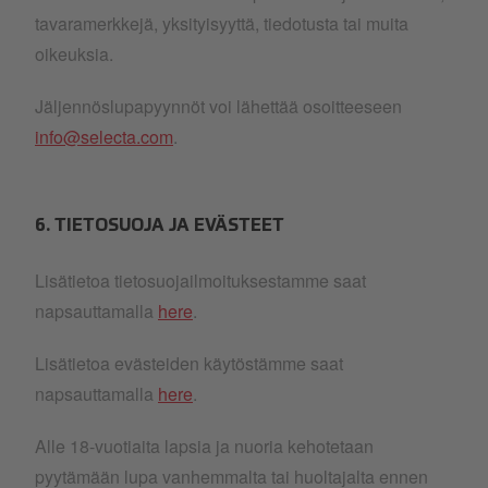
tavaramerkkejä, yksityisyyttä, tiedotusta tai muita
oikeuksia.
Jäljennöslupapyynnöt voi lähettää osoitteeseen
info@selecta.com
.
6. TIETOSUOJA JA EVÄSTEET
Lisätietoa tietosuojailmoituksestamme saat
napsauttamalla
here
.
Lisätietoa evästeiden käytöstämme saat
napsauttamalla
here
.
Alle 18-vuotiaita lapsia ja nuoria kehotetaan
pyytämään lupa vanhemmalta tai huoltajalta ennen