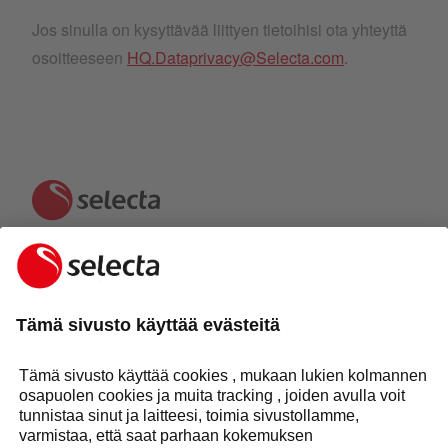
Jos sinulla on kysyttävää liittyen tietoihisi ota yhteyttä
osoitteeseen
HQ.Dataprivacy@Selecta.com
.
OTA MEIHIN YHTEYTTÄ:
OTA YHTEYTTÄ
Vastaus 24 tunnin kuluessa
Selecta-konserni