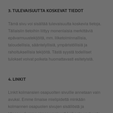
3. TULEVAISUUTTA KOSKEVAT TIEDOT
Tämä sivu voi sisältää tulevaisuutta koskevia tietoja.
Tällaisiin tietoihin liittyy monenlaisia merkittäviä
epävarmuustekijöitä, mm. liiketoiminnallisia,
taloudellisia, sääntelyllisiä, ympäristöllisiä ja
rahoituksellisia tekijöitä. Tästä syystä todelliset
tulokset voivat poiketa huomattavasti esitetyistä.
4. LINKIT
Linkit kolmansien osapuolten sivuille annetaan vain
avuksi. Emme ilmaise mielipidettä minkään
kolmannen osapuolen sivujen sisällöstä ja