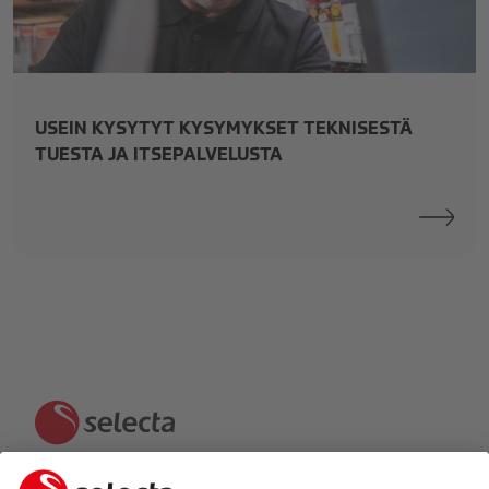
services-fullymanagedservice-thelatestoffer.jpeg
USEIN KYSYTYT KYSYMYKSET TEKNISESTÄ
TUESTA JA ITSEPALVELUSTA