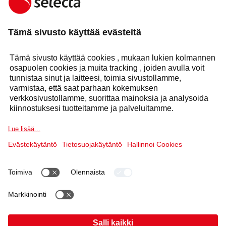
OTA MEIHIN YHTEYTTÄ:
OTA YHTEYTTÄ
Vastaus 24 tunnin kuluessa
Selecta-konserni
Tuotteet Ratkaisut
Palvelut
Sektorit