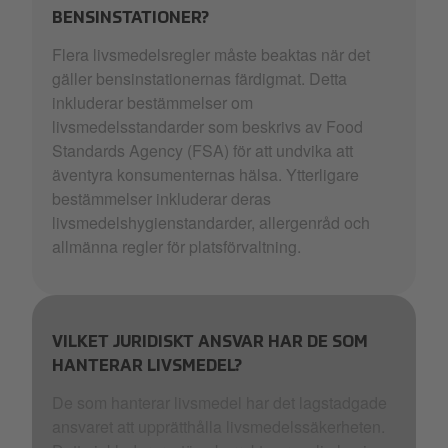
BENSINSTATIONER?
Flera livsmedelsregler måste beaktas när det
gäller bensinstationernas färdigmat. Detta
inkluderar bestämmelser om
livsmedelsstandarder som beskrivs av Food
Standards Agency (FSA) för att undvika att
äventyra konsumenternas hälsa. Ytterligare
bestämmelser inkluderar deras
livsmedelshygienstandarder, allergenråd och
allmänna regler för platsförvaltning.
VILKET JURIDISKT ANSVAR HAR DE SOM
HANTERAR LIVSMEDEL?
De som hanterar livsmedel har det lagstadgade
ansvaret att upprätthålla livsmedelssäkerheten.