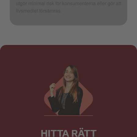
utgör minimal risk för konsumenterna eller gör att
livsmedlet försämras.
HITTA RÄTT