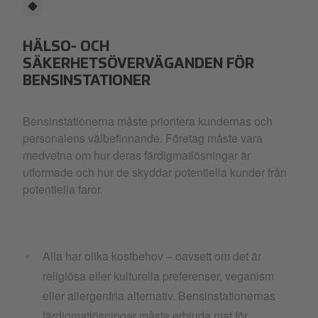
HÄLSO- OCH
SÄKERHETSÖVERVÄGANDEN FÖR
BENSINSTATIONER
Bensinstationerna måste prioritera kundernas och
personalens välbefinnande. Företag måste vara
medvetna om hur deras färdigmatlösningar är
utformade och hur de skyddar potentiella kunder från
potentiella faror.
Alla har olika kostbehov – oavsett om det är
religiösa eller kulturella preferenser, veganism
eller allergenfria alternativ. Bensinstationernas
färdigmatlösningar måste erbjuda mat för