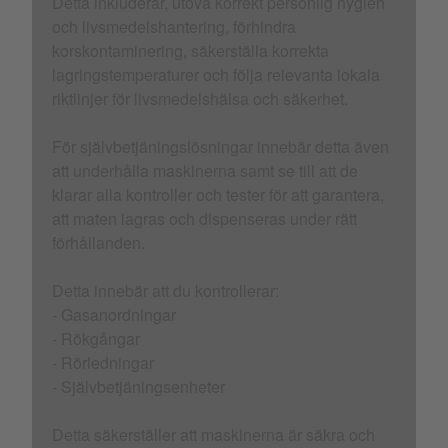
Detta inkluderar, utöva korrekt personlig hygien
och livsmedelshantering, förhindra
korskontaminering, säkerställa korrekta
lagringstemperaturer och följa relevanta lokala
riktlinjer för livsmedelshälsa och säkerhet.
För självbetjäningslösningar innebär detta även
att underhålla maskinerna samt se till att de
klarar alla kontroller och tester för att garantera,
att maten lagras och dispenseras under rätt
förhållanden.
Detta innebär att du kontrollerar:
- Gasanordningar
- Rökgångar
- Rörledningar
- Självbetjäningsenheter
Detta säkerställer att maskinerna är säkra och