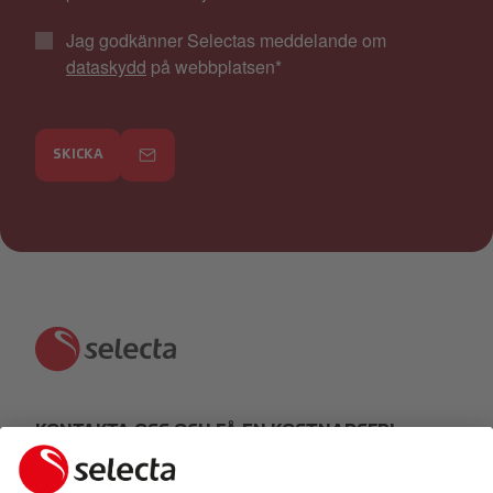
Jag godkänner Selectas meddelande om
dataskydd
på webbplatsen
*
SKICKA
KONTAKTA OSS OCH FÅ EN KOSTNADSFRI
OFFERT: