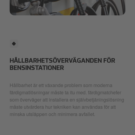
pumps.png
HÅLLBARHETSÖVERVÄGANDEN FÖR
BENSINSTATIONER
Hållbarhet är ett växande problem som moderna
färdigmatlösningar måste ta itu med. färdigmatchefer
som överväger att installera en självbetjäningslösning
måste utvärdera hur tekniken kan användas för att
minska utsläppen och minimera avfallet.