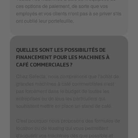
ces options de paiement, de sorte que vos
employés et vos clients n'ont pas à se priver s'ils
ont oublié leur portefeuille.
QUELLES SONT LES POSSIBILITÉS DE
FINANCEMENT POUR LES MACHINES À
CAFÉ COMMERCIALES ?
Chez Selecta, nous comprenons que l'achat de
grandes machines à café commerciales n'est
pas forcément dans le budget de toutes les
entreprises ou de tous les particuliers qui
souhaitent mettre en place un stand de café.
C'est pourquoi nous proposons des formules de
location ou de leasing qui vous permettent
d'acquérir vos machines dès que possible et