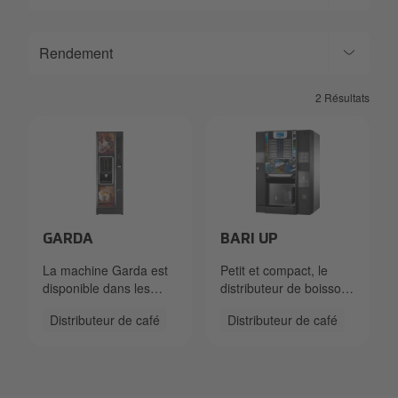
Rendement
2 Résultats
garda-plain.jpg
Necta Brio Up-mini.png
GARDA
BARI UP
La machine Garda est
Petit et compact, le
disponible dans les
distributeur de boissons
versions suivantes :
chaudes de table Bari
Distributeur de café
Distributeur de café
Espresso et Double
Up affiche un design
Espresso, Instant et
élégant et accrocheur,
Freshbrew.
rehaussé d’une
Garda est une solution
interface utilisateur
primée offrant une large
innovante et intuitive.