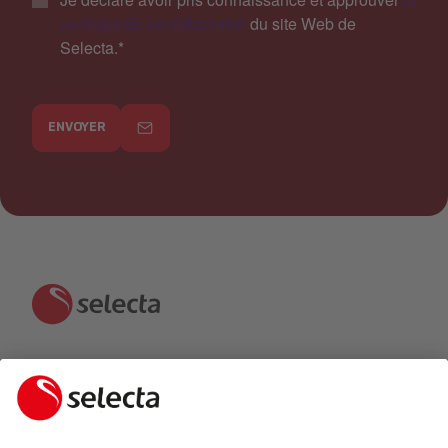
politique de confidentialité
du site Web de
Selecta.
*
ENVOYER
CONTACTEZ-NOUS ET RECEVEZ UNE OFFRE
GRATUITE: