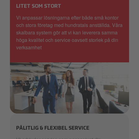
LITET SOM STORT
Vi anpassar lösningarna efter både små kontor
och stora företag med hundratals anställda. Våra
skalbara system gör att vi kan leverera samma
höga kvalitet och service oavsett storlek på din
verksamhet
Selecta_kaffe_stora_företag_26.png
PÅLITLIG & FLEXIBEL SERVICE