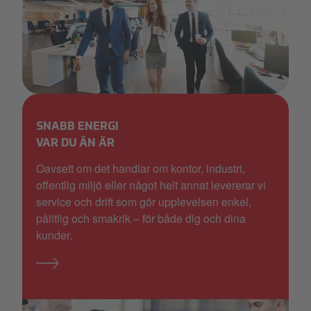
Selecta_kaffe_stora_företag_26.png
SNABB ENERGI
VAR DU ÄN ÄR
Oavsett om det handlar om kontor, industri,
offentlig miljö eller något helt annat levererar vi
service och drift som gör upplevelsen enkel,
pålitlig och smakrik – för både dig och dina
kunder.