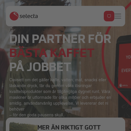
DIN PARTNER FÖR
BÄSTA KAFFET
PÅ JOBBET
Oavsett om det gäller kaffe, vatten, mat, snacks eller
läskande dryck, får du genom våra lösningar
kvalitetsprodukter som är tillgängliga dygnet runt. Våra
maskiner är utformade för olika miljöer och erbjuder en
smidig, användarvänlig upplevelse. Vi levererar det ni
behöver
– för den goda pausens skull.
MER ÄN RIKTIGT GOTT