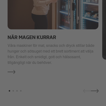
Smart-Fridge.jpg
NÄR MAGEN KURRAR
Våra maskiner för mat, snacks och dryck stillar både
hunger och sötsuget med ett brett sortiment att välja
från. Enkelt och smidigt, gott och hälsosamt,
Se
tillgängligt när du behöver.