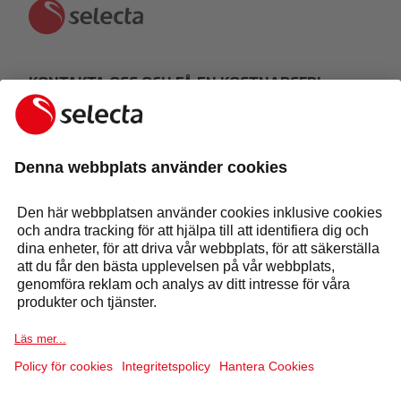
KONTAKTA OSS OCH FÅ EN KOSTNADSFRI
OFFERT:
GÖR EN FÖRFRÅGAN
Svar inom 24 timmar
Maskiner och lösningar
Tjänster
Selecta Group
Sektorer