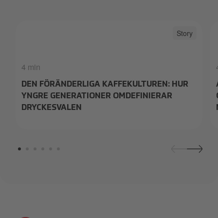
___GenZ.18355816364333944116.png
Story
4 min
DEN FÖRÄNDERLIGA KAFFEKULTUREN: HUR
YNGRE GENERATIONER OMDEFINIERAR
DRYCKESVALEN