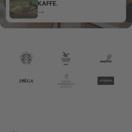
KAFFE.
Medium-Selecta Coffee Fund 2020 303.jpg
___Selecta_kaffe_på_jobbet_med_kollegor_2026-small.6270
Starbucks
Pelican Rouge
miofino
zoegas_logo_.png
an-coffee-logo-footer-sw.png
20014 - Löfbergs Ic