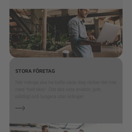
SME_selecta_26.png
STORA FÖRETAG
När många ska ha kaffe varje dag räcker det inte
med “helt okej”. Det ska vara snabbt, gott,
pålitligt och fungera utan krångel.