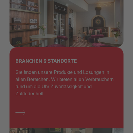
Foto SF Avani_Simona Ettori.jpg
BRANCHEN & STANDORTE
Sie finden unsere Produkte und Lösungen in
allen Bereichen. Wir bieten allen Verbrauchern
rund um die Uhr Zuverlässigkeit und
Zufriedenheit.