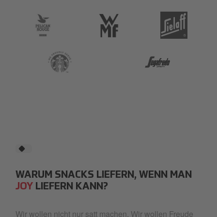
Pelican Rouge
WMF-Markenlogo.png
Sielaff-Logo.svg
Starbucks
Segafredo
WARUM SNACKS LIEFERN, WENN MAN
JOY
LIEFERN KANN?
Wir wollen nicht nur satt machen. Wir wollen Freude