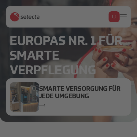
EUROPAS NR. 1 FÜR
SMARTE
VERPFLEGUNG
SMARTE VERSORGUNG FÜR
JEDE UMGEBUNG
processed-A0B8C769-DBC7-4C61-BADC-79EC19F1B26E
Bild.png