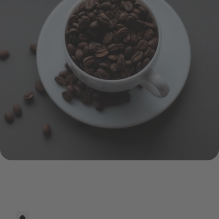
shutterstock_2396170037.jpg