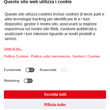
Risposta entro 24 ore
Settori
Selecta Group
Prodotti e Soluzioni
Servizi
Dichiarazione dei cookie
Condizioni d'uso
Informativa sulla Privacy dei dati
Impronta
AVETE TROVATO QUELLO CHE STAVATE
Codice di condotta e Whistleblowing
Cookies
CERCANDO?