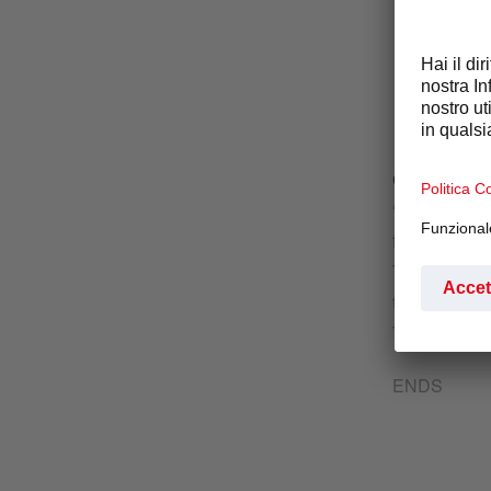
Cham, Switz
“Group”, a S
from KPMG Int
The board of
the Successo
The Board wo
ENDS