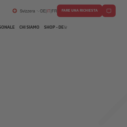
Svizzera
DE
|
IT
|
FR
FARE UNA RICHIESTA
RSONALE
CHI SIAMO
SHOP - DE