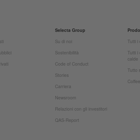
Selecta Group
Prodo
sti
Su di noi
Tutti i
ubblici
Sostenibilità
Tutti 
calde
ivati
Code of Conduct
Tutto 
Stories
Coffe
Carriera
Newsroom
Relazioni con gli investitori
QAS-Report