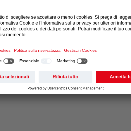
erland, 21 October 2025
– Seagull Topco Limited (“Selecta” and
wiss-based leader in self-serve retail solutions across Europe) 
ernational Limited and its affiliates (“Former Auditor”) to Deloi
 directors of Selecta (“Board”) has appointed the Successor Audi
r Auditor will audit the Group’s consolidated 2025 financial sta
uld like to thank KPMG International Limited for its services to 