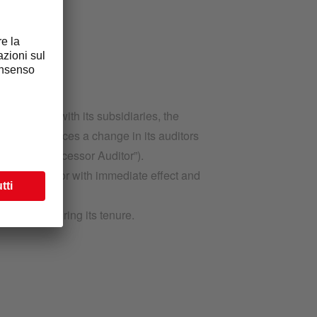
, together with its subsidiaries, the
today announces a change in its auditors
tte LLP (“Successor Auditor”).
tor as auditor with immediate effect and
tements.
the Group during its tenure.