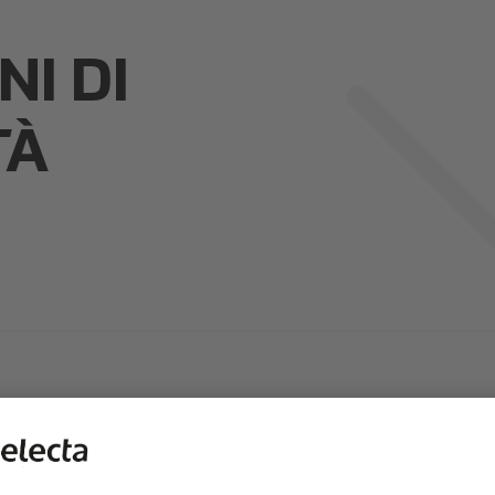
I DI
TÀ