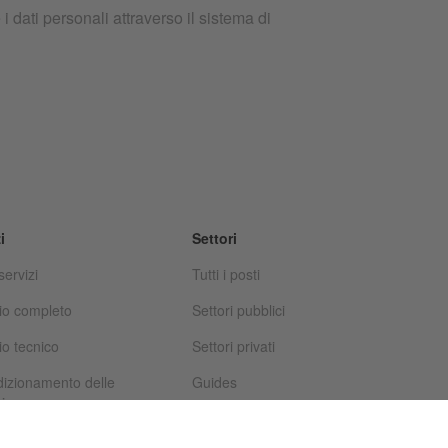
 dati personali attraverso il sistema di
i
Settori
 servizi
Tutti i posti
io completo
Settori pubblici
io tecnico
Settori privati
dizionamento delle
Guides
ine
Case Studies
mi di Pagamento