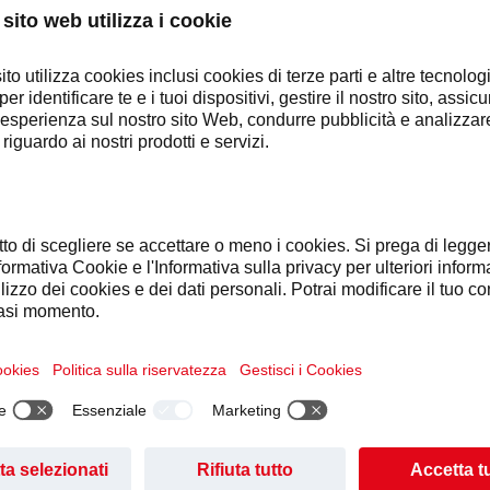
 impegniamo a condurre il business con integrità e correttezza, ne
il nostro impegno a migliorare il nostro ambiente di lavoro e a 
dice spiega cosa ci si aspetta da tutti noi - individualmente e c
OG 231/2001 - PARTE GENERALE E CODICE ETICO
IRE I NOSTRI STANDARD DI COMPORTA
ndo il nostro Codice di Condotta, vogliamo creare e mantenere
re il meglio di noi stessi.
ti a condurre il nostro business con integrità ed equità, nel risp
un approccio alla conformità basato su tre pilastri: