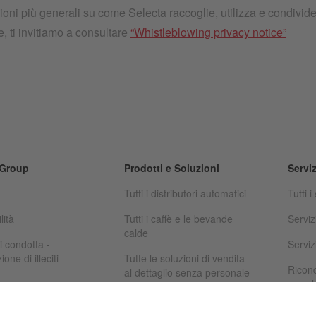
oni più generali su come Selecta raccoglie, utilizza e condivide i
, ti invitiamo a consultare
“
Whistleblowing privacy notice
”
 Group
Prodotti e Soluzioni
Serviz
Tutti i distributori automatici
Tutti i
lità
Tutti i caffè e le bevande
Serviz
calde
i condotta -
Serviz
one di illeciti
Tutte le soluzioni di vendita
Ricon
al dettaglio senza personale
macch
Tutti i marchi
Siste