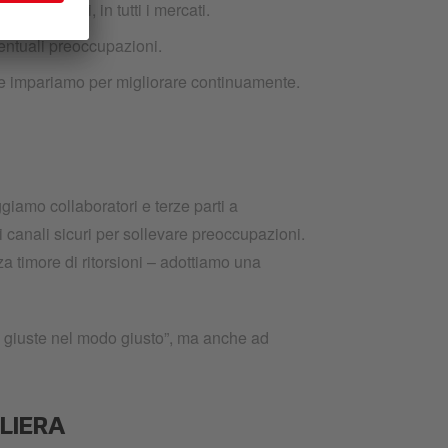
ti i livelli, in tutti i mercati.
entuali preoccupazioni.
he impariamo per migliorare continuamente.
amo collaboratori e terze parti a
 canali sicuri per sollevare preoccupazioni.
 timore di ritorsioni – adottiamo una
e giuste nel modo giusto”, ma anche ad
ILIERA