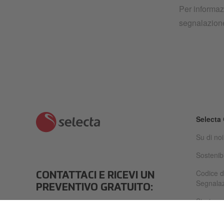
Per informazi
segnalazione
Selecta
Su di noi
Sostenibi
Codice d
CONTATTACI E RICEVI UN
Segnalazi
PREVENTIVO GRATUITO:
Stories
FARE UNA RICHIESTA
Carriera