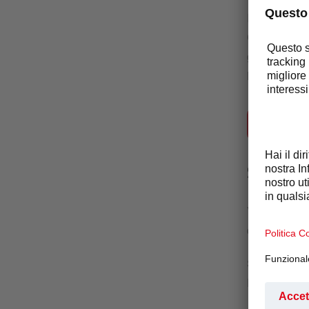
In Selecta ci
Confermiamo 
giorno. Il Co
livello.
CONSULTA M
STABIL
Vivendo seco
dove poter da
Siamo impegna
Promuoviamo 