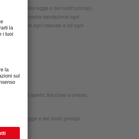
l rispetto della legge e dei nostri principi.
migliorare la nostra reputazione ogni
ome squadra - in ogni mercato e ad ogni
MENTO
 un ambiente aperto, fiducioso e onesto,
etto della legge e dei nostri principi.