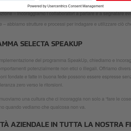
ne – cerchiamo di diffondere una cultura di apertura e integrità a tut
azione – incoraggiamo i collaboratori a parlare e a segnalare ev
 – abbiamo strutture e processi per indagare e utilizzare ciò c
MMA SELECTA SPEAKUP
’implementazione del programma SpeakUp, chiediamo e incoraggi
mportamenti potenzialmente non etici o illegali. Offriamo diversi
oni fondate e fatte in buona fede possono essere espresse senza
lleranza zero verso le ritorsioni.
muoviamo una cultura che ci incoraggia non solo a “fare le cos
ano quando vediamo che qualcosa non va.
ITÀ AZIENDALE IN TUTTA LA NOSTRA F