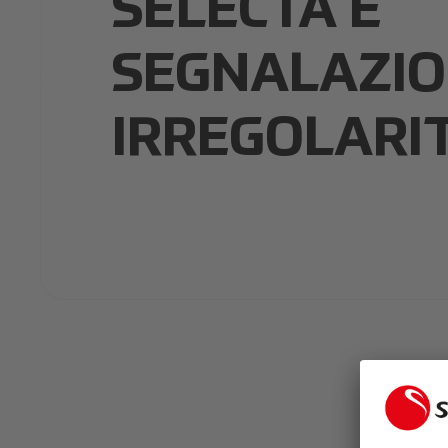
SELECTA E
SEGNALAZION
IRREGOLARI