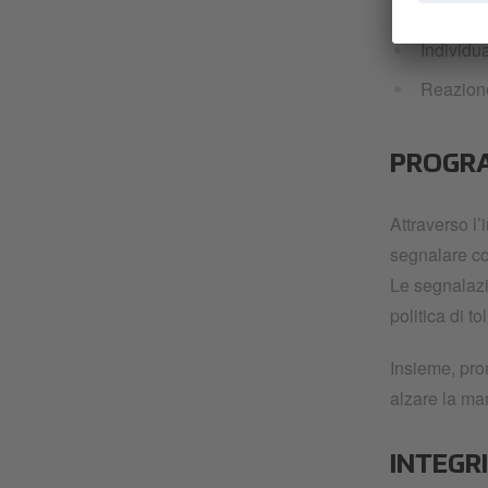
Prevenzio
Individu
Reazione
PROGRA
Attraverso l
segnalare co
Le segnalazi
politica di to
Insieme, pro
alzare la m
INTEGR