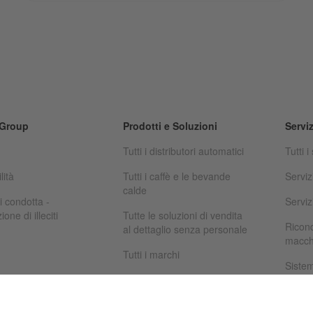
 Group
Prodotti e Soluzioni
Serviz
Tutti i distributori automatici
Tutti i
lità
Tutti i caffè e le bevande
Serviz
calde
i condotta -
Serviz
one di illeciti
Tutte le soluzioni di vendita
Ricon
al dettaglio senza personale
macch
Tutti i marchi
Siste
om
Finan