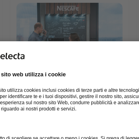
d image – Feb 2021.jpg
nescafè-carousel2.jpeg
NESCAFÉ