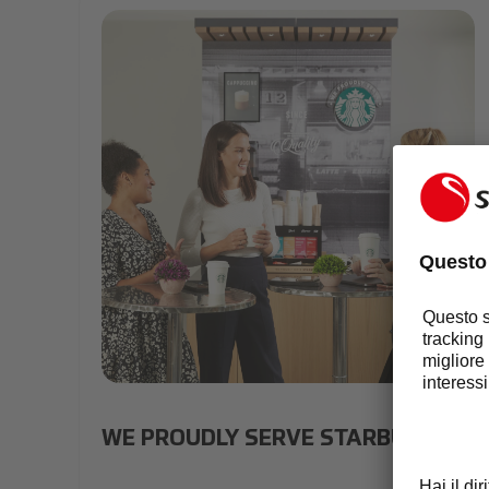
060720_Cracked_Starbucks9675_website approve
WE PROUDLY SERVE STARBUCKS®