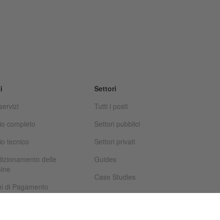
i
Settori
 servizi
Tutti i posti
io completo
Settori pubblici
io tecnico
Settori privati
dizionamento delle
Guides
ine
Case Studies
mi di Pagamento
ziamento