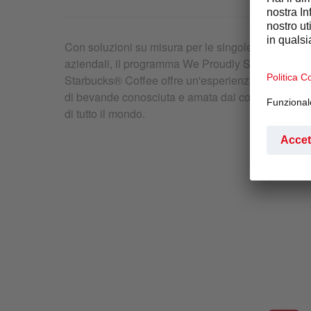
Con soluzioni su misura per le singole esigenze
aziendali, il programma We Proudly Serve
Starbucks® Coffee offre un'esperienza elevata
di bevande conosciuta e amata dai consumatori
di tutto il mondo.