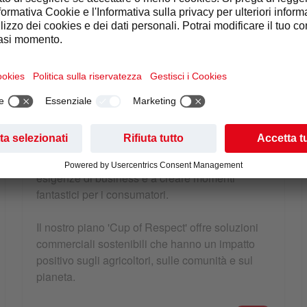
Con oltre 80 anni di esperienza, Nescafé
continua a fornire ai consumatori una ricca
esperienza di caffè, offrendo una vasta gamma
di bevande di alta qualità ottenute da una
selezione esclusiva di chicchi tostati.
La nostra gamma di soluzioni senza problemi
aiuterà la vostra azienda a soddisfare le sue
esigenze di business e a creare momenti
fantastici per i consumatori.
Il nostro piano 'Cup of Respect' offre soluzioni
commerciali sostenibili che hanno un impatto
positivo sugli agricoltori, sulle comunità e sul
pianeta.