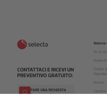
Selecta
Su di noi
Sostenibi
Codice d
CONTATTACI E RICEVI UN
Segnalazi
PREVENTIVO GRATUITO:
Stories
FARE UNA RICHIESTA
Carriera
Risposta entro 24 ore
Newsro