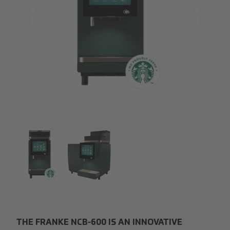
With Stbx Logo.png
With Stbx Logo.png
FRA-STA_TBU_1_WHITE_2 38.png
THE FRANKE NCB-600 IS AN INNOVATIVE