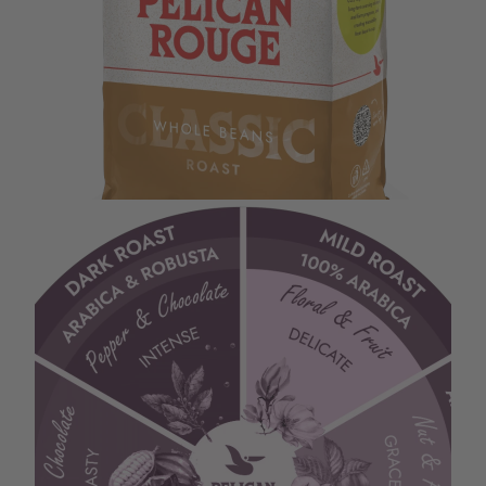
Packshot PR Beans Fleuve RFA 333.40.1260.86x Left_LR