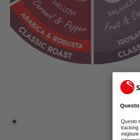
Flavour Wheel-Classic Roast - Arabica Robusta 4.png
ORI