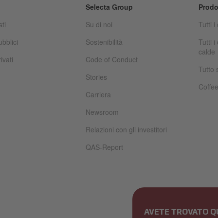
Selecta Group
Prodo
sti
Su di noi
Tutti i
ubblici
Sostenibilità
Tutti 
calde
ivati
Code of Conduct
Tutto 
Stories
Coffe
Carriera
Newsroom
Relazioni con gli investitori
QAS-Report
AVETE TROVATO Q