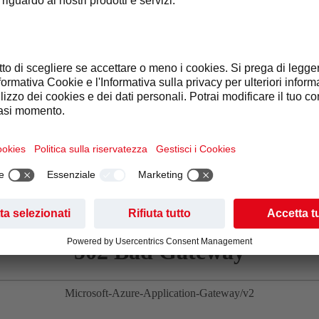
Vietnam, Brasile, Colombia, Burundi
la disponibilità e della qualità dei chicchi di caffè, possiamo c
QUI POTETE CONSULTARE LA MAPPA