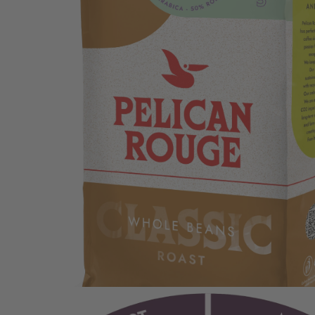
Packshot PR Beans Fleuve RFA 333.40.1260.86x Left_LR