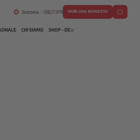
Svizzera
DE
|
IT
|
FR
FARE UNA RICHIESTA
RSONALE
CHI SIAMO
SHOP - DE