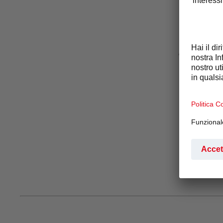
Origine:
A seconda del