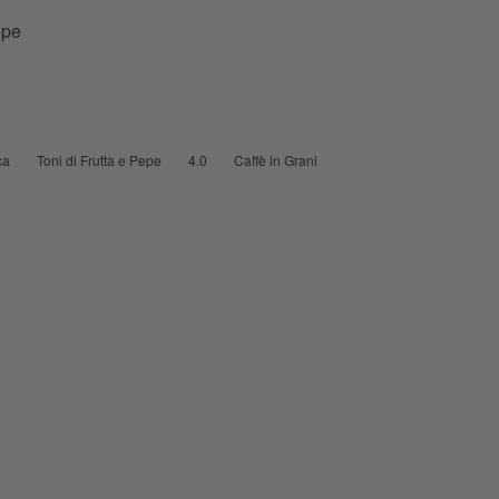
epe
ca
Toni di Frutta e Pepe
4.0
Caffè in Grani