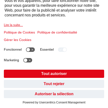
Prénom
*
Nom
*
Entreprise
*
Code postal
*
AVEZ-VOUS TROUVÉ CE QUE VOUS CHERCHIEZ ?
NON, PAS ENCORE
OUI, MERCI
Ville
*