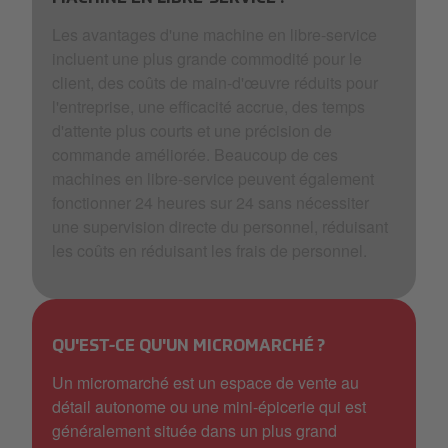
Les avantages d'une machine en libre-service
incluent une plus grande commodité pour le
client, des coûts de main-d'œuvre réduits pour
l'entreprise, une efficacité accrue, des temps
d'attente plus courts et une précision de
commande améliorée. Beaucoup de ces
machines en libre-service peuvent également
fonctionner 24 heures sur 24 sans nécessiter
une supervision directe du personnel, réduisant
les coûts en réduisant les frais de personnel.
QU'EST-CE QU'UN MICROMARCHÉ ?
Un micromarché est un espace de vente au
détail autonome ou une mini-épicerie qui est
généralement située dans un plus grand