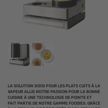
20240816_Foodies_SiSiSi_SiSiSi_Queamer_frei_Digital.
20240816_Foodies_SiSiSi_SiSiSi_Queamer_frei_Digital.
SiSiSi_Dishes.png
LA SOLUTION SISISI POUR LES PLATS CUITS À LA
VAPEUR ALLIE NOTRE PASSION POUR LA BONNE
CUISINE À UNE TECHNOLOGIE DE POINTE ET
FAIT PARTIE DE NOTRE GAMME FOODIES. GRÂCE