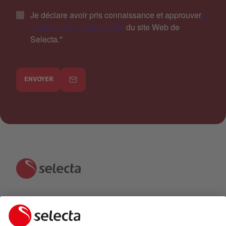
Je déclare avoir pris connaissance et approuver
la
politique de confidentialité
du site Web de
Selecta.
*
ENVOYER
CONTACTEZ-NOUS ET RECEVEZ UNE OFFRE
GRATUITE: