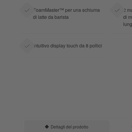
FoamMaster™ per una schiuma
2 ma
di latte da barista
di m
lung
Intuitivo display touch da 8 pollici
Dettagli del prodotto