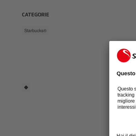
CATEGORIE
Starbucks®
PR