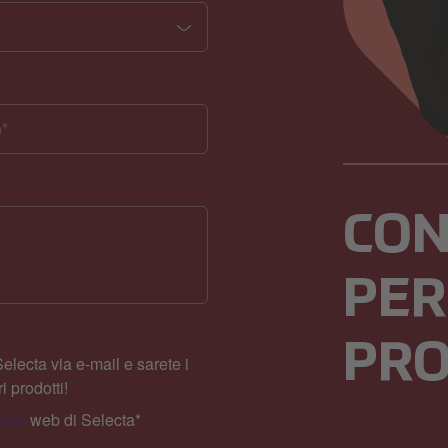
CON
PER
PRO
electa via e-mail e sarete i
i prodotti!
sito
web di Selecta
*