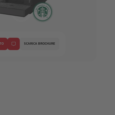
Automaten_Heissgetraenke_Table_Top_Topping_Heissgetrae
TO
SCARICA BROCHURE