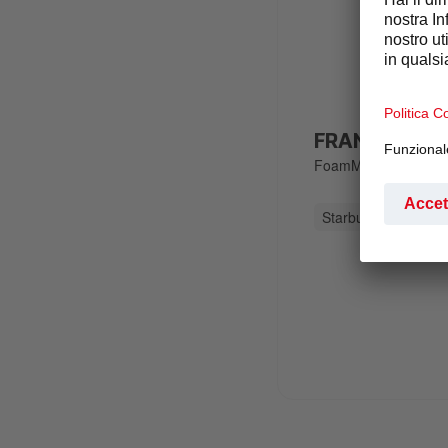
FRANKE A600
FoamMaster™
,
Beva
Starbucks®