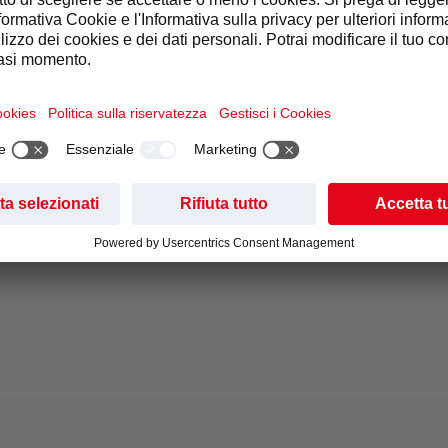
 (SBX)
nde di qualità da barista
,
Grande touch-screen
fran