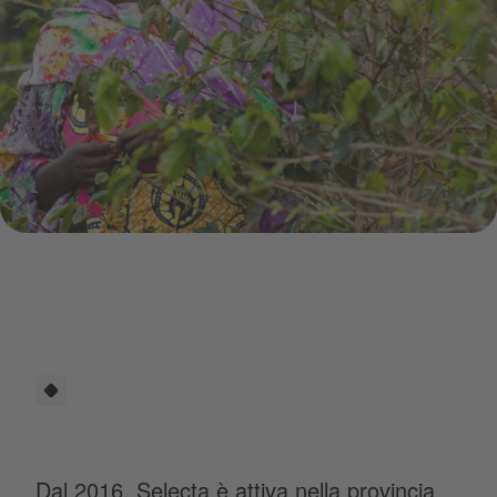
webimage-DF334A7D-DF3D-460C-909ED2BC3B46C096.jpg
Dal 2016, Selecta è attiva nella provincia