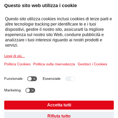
FARE UNA RICHIESTA
Risposta entro 24 ore
Settori
Selecta Group
Prodotti e Soluzioni
Servizi
Dichiarazione dei cookie
Condizioni d'uso
Informativa sulla Privacy dei dati
Impronta
AVETE TROVATO QUELLO CHE STAVATE
Codice di condotta e Whistleblowing
Cookies
CERCANDO?