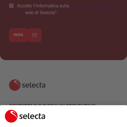
Accetto l\'informativa sulla
protezione dei dati del
sito
web di Selecta
*
INVIA
CONTATTACI E RICEVI UN PREVENTIVO
GRATUITO: