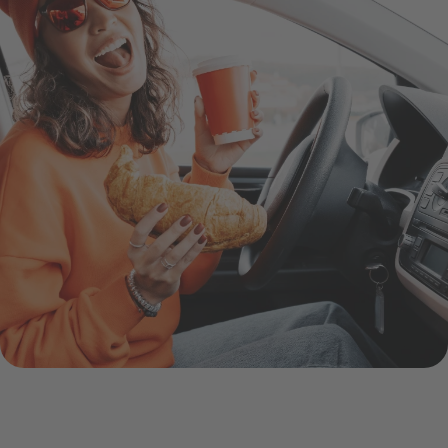
___Joystoph header 2.14561127584266701282.JPG