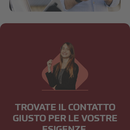
______shutterstock_2177925649_749739016645.26433
TROVATE IL CONTATTO
GIUSTO PER LE VOSTRE
ESIGENZE.