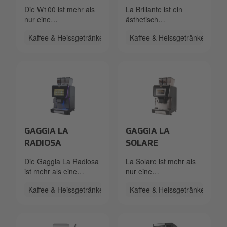
Die W100 ist mehr als
La Brillante ist ein
nur eine
ästhetisch
Kaffeemaschine – ihre
ansprechendes Modell
Kaffee & Heissgetränke
Kaffee & Heissgetränke
intelligente
mit innovativem und
Benutzerführung,
ausgefeiltem Design,
hochwertige
dass die neueste
Verarbeitung und das
Technologie beinhaltet
klare, zeitlose Design
und Spitzenleistung bei
machen sie zur idealen
kompakter Grundfläche
Wahl für Unternehmen,
bietet.
die Wert auf Qualität,
Komfort und Stil legen.
Gaggia-La-Radiosa.png
Gaggia-La-Solare.png
GAGGIA LA
GAGGIA LA
RADIOSA
SOLARE
Die Gaggia La Radiosa
La Solare ist mehr als
ist mehr als eine
nur eine
Kaffeemaschine; sie ist
Kaffeemaschine - ihre
Kaffee & Heissgetränke
Kaffee & Heissgetränke
ein Statement für
fortschrittlichen
Qualität, Innovation und
Funktionen und ihr
Nachhaltigkeit. Sie
elegantes italienisches
ermöglicht es
Design machen sie zu