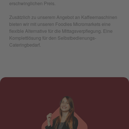
erschwinglichen Preis.
Zusätzlich zu unserem Angebot an Kaffeemaschinen
bieten wir mit unseren Foodies Micromarkets eine
flexible Alternative für die Mittagsverpflegung. Eine
Komplettlösung für den Selbstbedienungs-
Cateringbedarf.