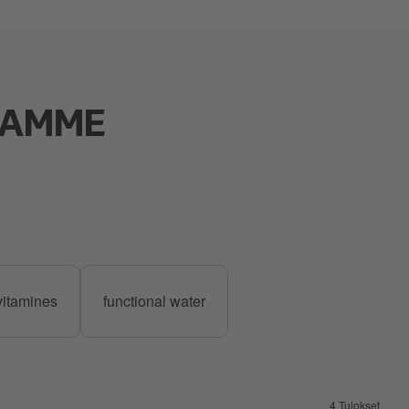
MAMME
vitamines
functional water
4 Tulokset