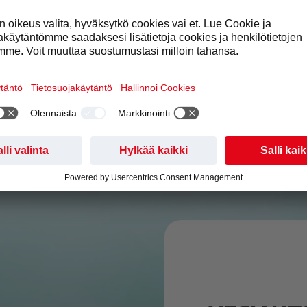
suurta kapasiteettia vaativiin
veden välillä. Kaikki juomat ova
in.
sokerittomia ja niihin on lisätty 
kivennäisaineita ja/tai kofeiinia.