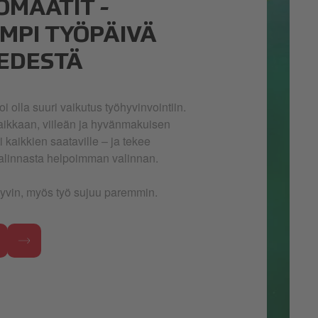
OMAATIT -
MPI TYÖPÄIVÄ
EDESTÄ
voi olla suuri vaikutus työhyvinvointiin.
raikkaan, viileän ja hyvänmakuisen
kaikkien saataville – ja tekee
alinnasta helpoimman valinnan.
hyvin, myös työ sujuu paremmin.