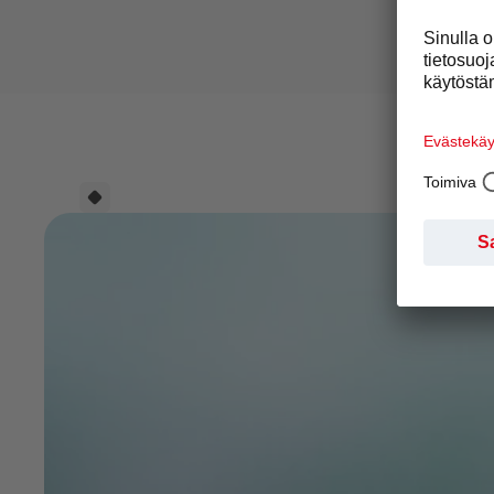
erilaisiin, suurta kapasiteettia vaativiin
erilaisiin, 
ympäristöihin.
ympäristöih