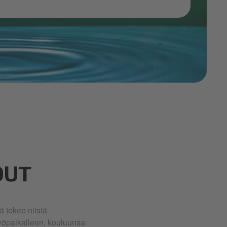
DUT
ä tekee niistä
työpaikalleen, kouluunsa