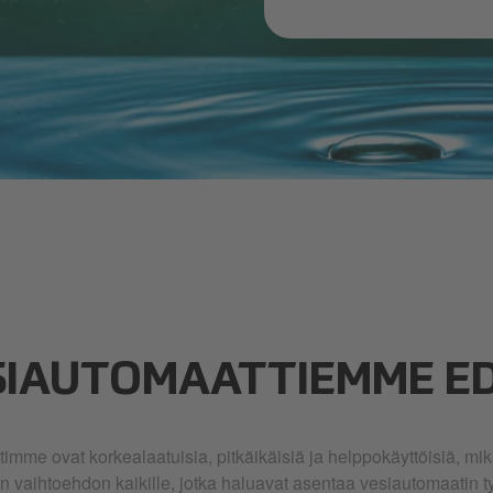
SIAUTOMAATTIEMME E
imme ovat korkealaatuisia, pitkäikäisiä ja helppokäyttöisiä, mik
an vaihtoehdon kaikille, jotka haluavat asentaa vesiautomaatin 