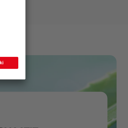
t
vedenlaadun.
vitamiineja,