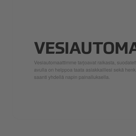
VESIAUTOMA
Vesiautomaattimme tarjoavat raikasta, suodatett
avulla on helppoa taata asiakkaillesi sekä hen
saanti yhdellä napin painalluksella.