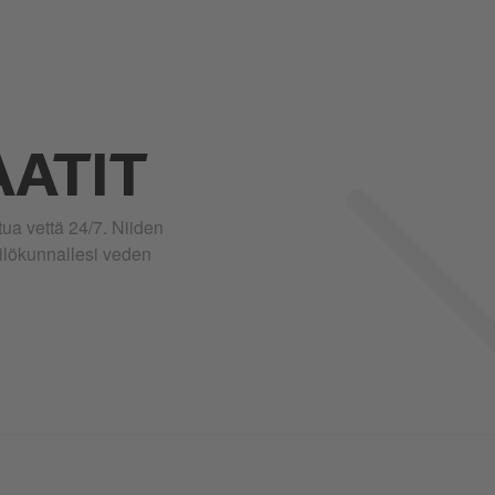
ATIT
ua vettä 24/7. Niiden
kilökunnallesi veden