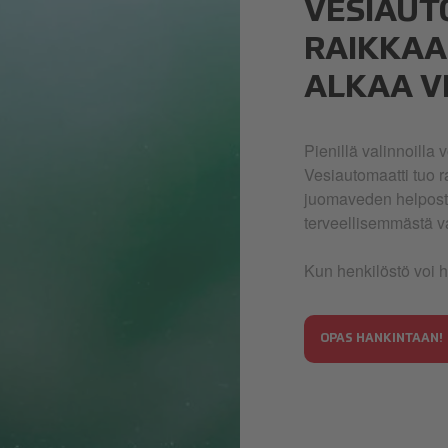
VESIAUT
RAIKKAA
ALKAA V
Pienillä valinnoilla 
Vesiautomaatti tuo 
juomaveden helposti 
terveellisemmästä v
Kun henkilöstö voi 
OPAS HANKINTAAN!