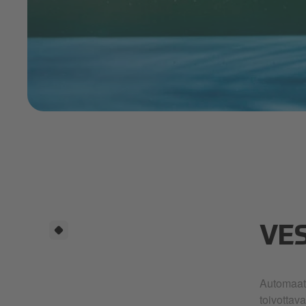
Water.PNG
VE
Automaatt
toivottav