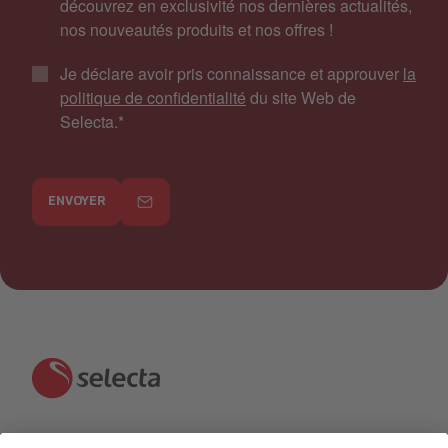
découvrez en exclusivité nos dernières actualités,
nos nouveautés produits et nos offres !
Je déclare avoir pris connaissance et approuver
la
politique de confidentialité
du site Web de
Selecta.
*
ENVOYER