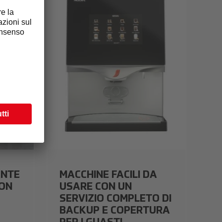
nescafè-brand-range4.jpeg
ANTE
MACCHINE FACILI DA
CON
USARE CON UN
SERVIZIO COMPLETO DI
BACKUP E COPERTURA