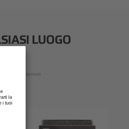
LSIASI LUOGO
nza di caffè premium