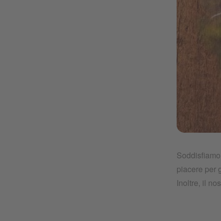
nescafè-em
Soddisfiamo 
piacere per g
Inoltre, il no