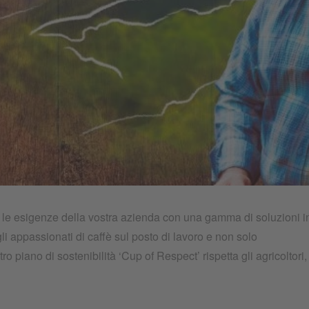
ployeeonlyhaveto.jpeg
le esigenze della vostra azienda con una gamma di soluzioni i
li appassionati di caffè sul posto di lavoro e non solo
stro piano di sostenibilità ‘Cup of Respect’ rispetta gli agricoltori