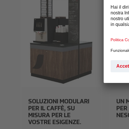
nescafè-brand-range1.jpeg
nescafè-
SOLUZIONI MODULARI
UN 
PER IL CAFFÈ, SU
PER
MISURA PER LE
NES
VOSTRE ESIGENZE.