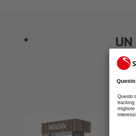
UN 
DI
Aumenta l
self-servi