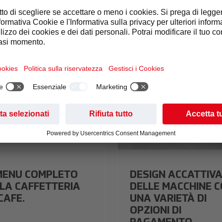
brand-range2.jpeg
nescafè-brand-range3.jpeg
MENU COMPLETO
DESIGN ACCATTIV
 LA CAFFETTERIA
DELLE MACCHINE 
CAFE.
UNA VARIETÀ DI
OPZIONI DI