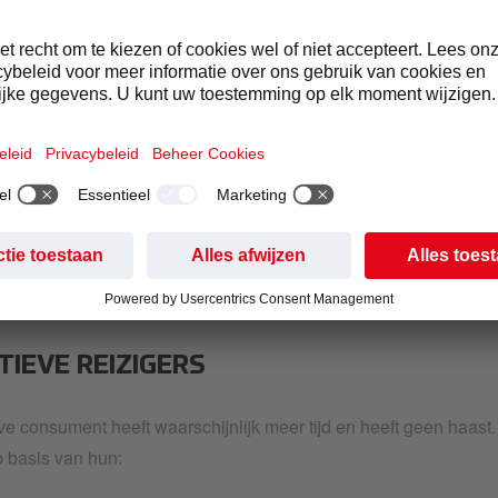
SUMENTENOVERWEGIN
KSTATIONS
ectieve oplossingen voor de catering van tankstations te plannen
elke soorten consumenten tankstations gebruiken.
TIEVE REIZIGERS
ve consument heeft waarschijnlijk meer tijd en heeft geen haast.
p basis van hun: