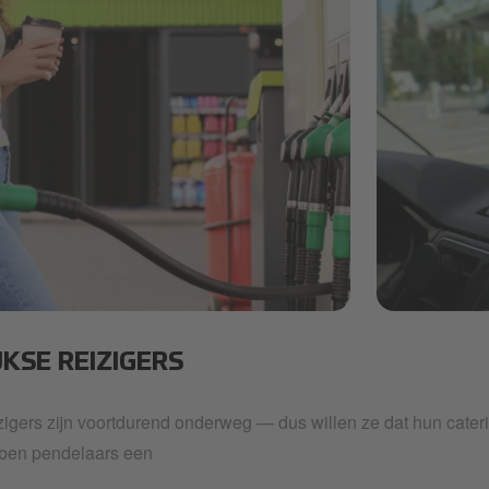
car-snacks2.p
JKSE REIZIGERS
izigers zijn voortdurend onderweg — dus willen ze dat hun cater
ben pendelaars een