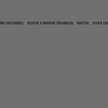
ING MACHINES
KOFFIE & WARME DRANKEN
WATER
OVER ON