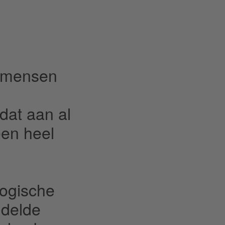
t mensen
n
dat aan al
een heel
logische
ddelde