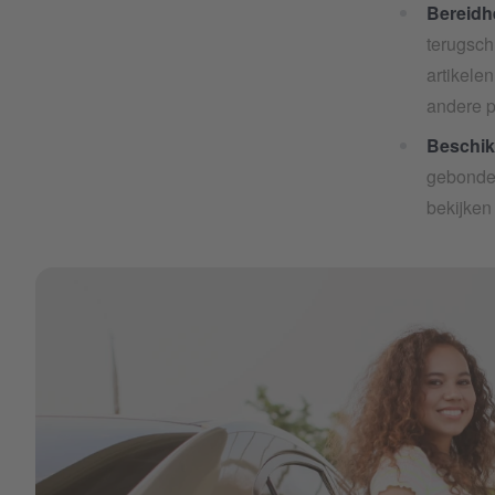
Bereidh
terugsch
artikele
andere p
Beschik
gebonden
bekijken