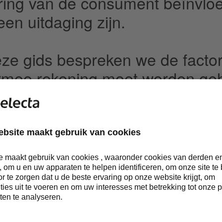
ring van de consument beïnvlo
een uitdaging zijn.
eze gids bespreken we de facto
mee rekening moet worden ge
ijdens de installatie van heden
ringoplossingen in benzinestati
nologie de branche verandert e
ndheids- en veiligheidsoverwe
pelen.