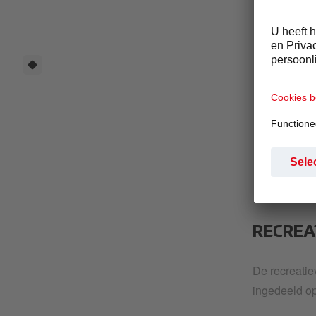
CON
TAN
Alvorens eff
begrijpen w
RECREA
De recreatie
ingedeeld o