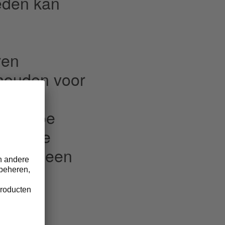
eden kan
ren
houden voor
daagse
ons, hoe
n welke
gingen een