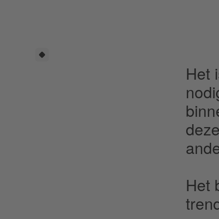
Het 
nodi
binn
deze
ande
Het 
tren