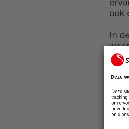
erva
ook 
In d
waar
en t
cate
tech
gezo
rol s