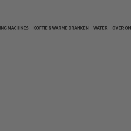
ING MACHINES
KOFFIE & WARME DRANKEN
WATER
OVER ON