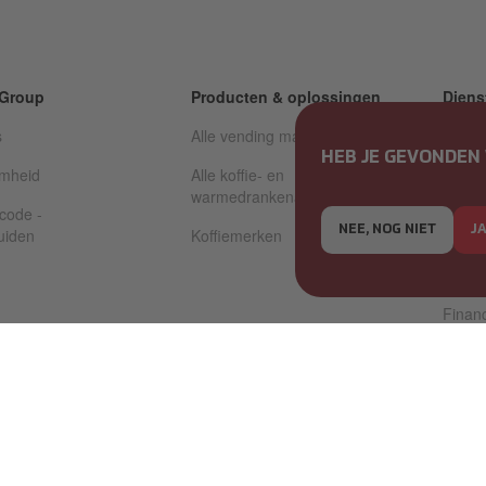
 Group
Producten & oplossingen
Diens
s
Alle vending machines
Alle d
HEB JE GEVONDEN 
mheid
Alle koffie- en
Techn
warmedrankenautomaten
code -
Gerev
NEE, NOG NIET
J
uiden
Koffiemerken
Betaal
vendi
Financ
om
FAQ
relations