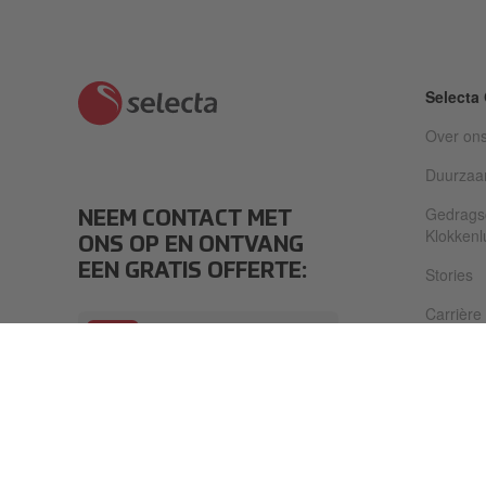
Selecta
Over on
Duurzaa
Gedrags
NEEM CONTACT MET
Klokkenl
ONS OP EN ONTVANG
EEN GRATIS OFFERTE:
Stories
Carrière
STEL UW VRAAG
Newsro
Antwoord binnen 24 uur
Investor 