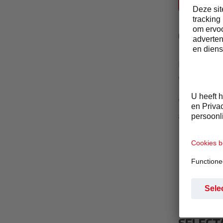
SELECTA G
ONZE 
Door onze Ge
waarin we o
We doen zake
aanpak voor 
Preventi
Opsporin
Response
te kunne