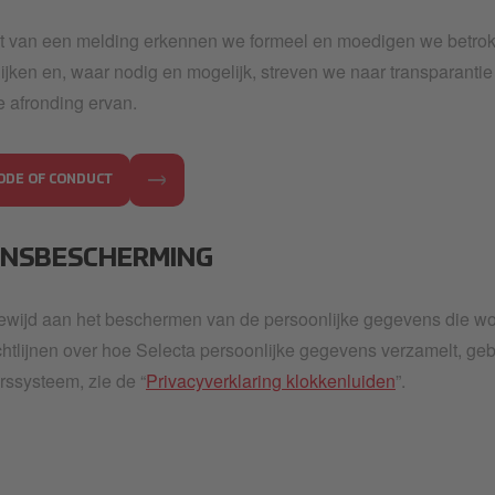
t van een melding erkennen we formeel en moedigen we betrok
jken en, waar nodig en mogelijk, streven we naar transparanti
 afronding ervan.
ODE OF CONDUCT
NSBESCHERMING
gewijd aan het beschermen van de persoonlijke gegevens die w
htlijnen over hoe Selecta persoonlijke gegevens verzamelt, gebr
rssysteem, zie de “
Privacyverklaring klokkenluiden
”.