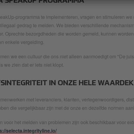
A SPEAKUP PROGRAMMA
eakUp-programma te implementeren, vragen en stimuleren we
 illegaal gedrag te melden. We bieden verschillende mechanis
er. Oprechte bezorgdheden die worden gemeld, kunnen worden 
en enkele vergelding.
n we een cultuur die ons niet alleen aanmoedigt om "De juis
s we zien dat er iets niet klopt.
FSINTEGRITEIT IN ONZE HELE WAARDE
menwerken met leveranciers, klanten, vertegenwoordigers, distr
en die vergelijkbaar zijn met de onze en dezelfde normen aan
 voor het melden van problemen zijn ook beschikbaar voor exte
s://selecta.integrityline.io/