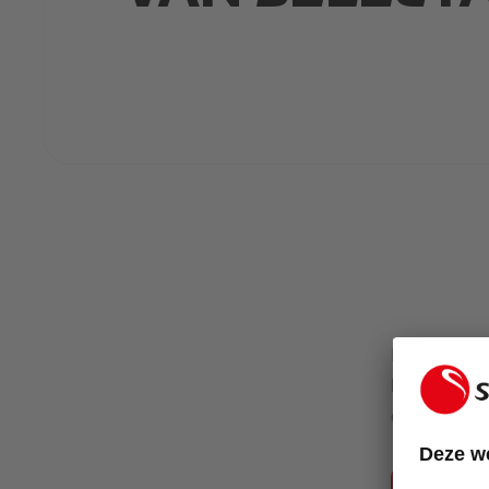
De gedragsco
hoogste norm
ons allemaal