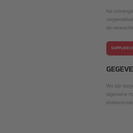
Na ontvangs
vergemakkeli
de verwachte
SUPPLIER C
GEGEVE
We zijn toe
algemene ric
klokkenluide