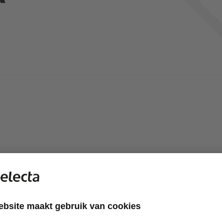
de van Selecta ("Code") bevat algemene richtlijnen voor het uit
en voor ethiek en integriteit, welke essentiële elementen zijn 
 wordt verwacht - individueel en als team - in elke markt en op e