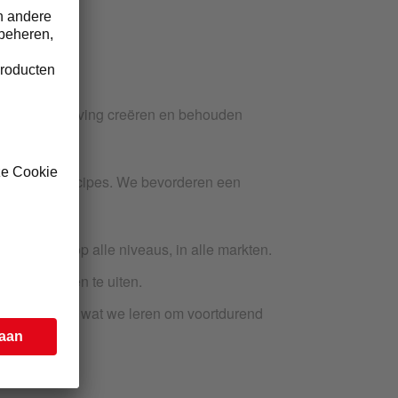
eerlijke omgeving creëren en behouden
 en onze principes. We bevorderen een
verankeren op alle niveaus, in alle markten.
bezorgdheden te uiten.
e gebruiken wat we leren om voortdurend