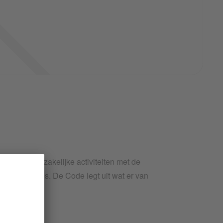
voeren van zakelijke activiteiten met de
van ons succes. De Code legt uit wat er van
lk niveau.