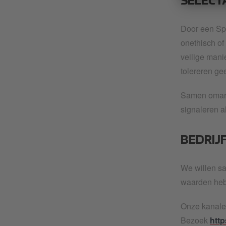
SELECT
Door een Sp
onethisch of
veilige mani
tolereren ge
Samen omarme
signaleren al
BEDRIJ
We willen sa
waarden hebb
Onze kanalen
Bezoek
http