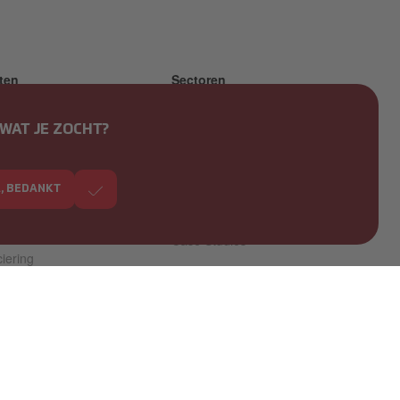
ten
Sectoren
iensten
Alle locaties
WAT JE ZOCHT?
ische service
Publieke sectoren
iseerde machines
Privésectoren
A, BEDANKT
oplossing voor
Guides
ng
Case Studies
iering