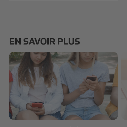
EN SAVOIR PLUS
group-friends-phones.jpg
Ma