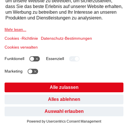
FINDEN SIE DEN
RICHTIGEN
ANSPRECHPARTNER
FÜR IHR ANLIEGEN.
HABEN SIE GEFUNDEN, WONACH SIE GESUCHT
HABEN?
Meine Anfrage
*
NEIN, BISHER NICHT
JA, DANKE
EIN ANGEBOT ERHALTEN