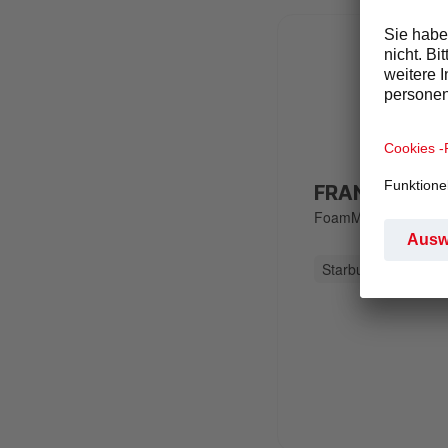
FRANKE A30
FoamMaster™ für Mi
langlebigen Keramik
Starbucks®