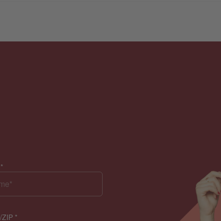
e
*
l/ZIP
*