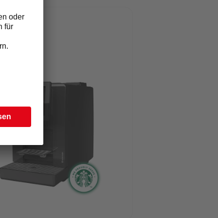
0823_Automaten_Heissgetraenke_Table_Top_Topping_Heissg