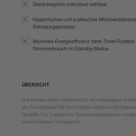
Getränkegröße individuell wählbar
Hygienisches und praktisches Milchbehältersyste
Reinigungsprozess
Maximale Energieeffizienz dank Timer-Funktio
Stromverbrauch im Standby-Modus
ÜBERSICHT
Die Franke A600 verwöhnt Sie mit vielseitigem Kaff
die FoamMasterTM-Technologie köstliche Milchspezia
Qualität. Für zusätzliche Geschmacksoptionen sorg
verschiedenen Sirupsorten.