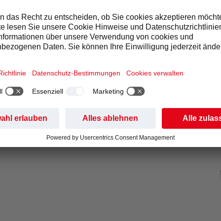
0
lchschaum wie vom Barista
,
2 Präzisionsmahlwerke mit
mahlscheiben
,
Intuitives 8-Zoll-Touch-Display
2024