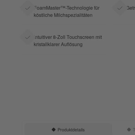
FoamMaster™-Technologie für
Getr
köstliche Milchspezialitäten
Intuitiver 8-Zoll Touchscreen mit
kristallklarer Auflösung
Produktdetails
T