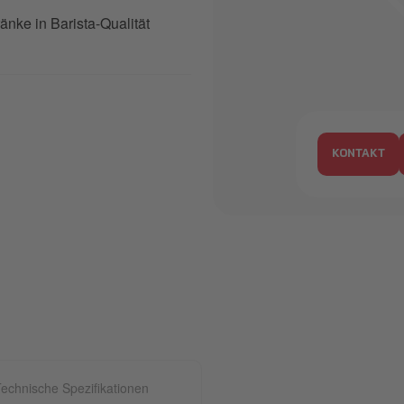
änke in Barista-Qualität
20240823_
KONTAKT
echnische Spezifikationen