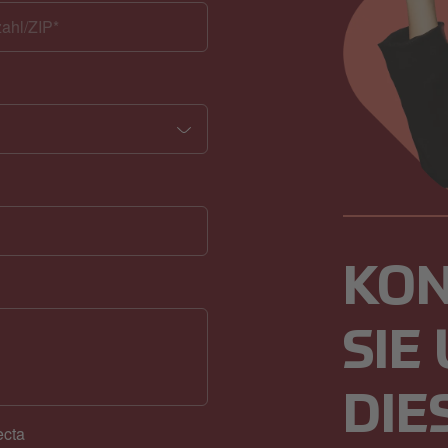
KON
SIE
DIE
ecta