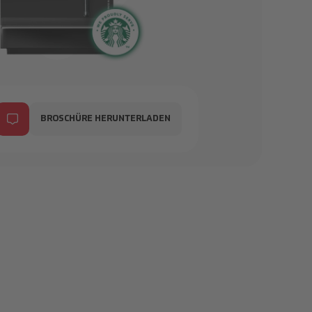
Automaten_Heissgetraenke_Table_Top_Topping_Heissgetra
BROSCHÜRE HERUNTERLADEN