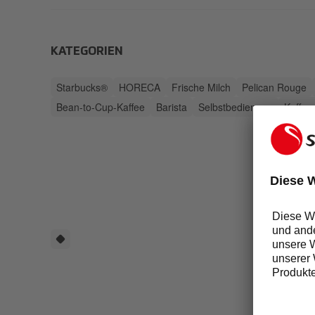
KATEGORIEN
Starbucks®
HORECA
Frische Milch
Pelican Rouge
Bean-to-Cup-Kaffee
Barista
Selbstbedienung
Kaffee
AL