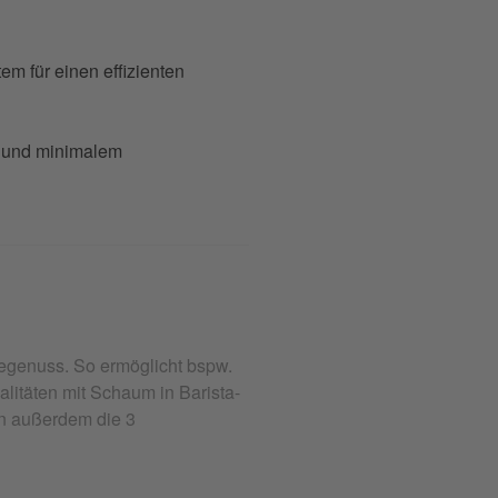
m für einen effizienten
n und minimalem
eegenuss. So ermöglicht bspw.
litäten mit Schaum in Barista-
en außerdem die 3