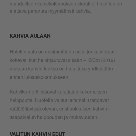
mahdollisen kahvikokemuksen vieraille, hotellien on
alettava parantaa myymäänsä kahvia.
KAHVIA AULAAN
Hotellin aula on ensimmäinen asia, jonka vieraat
kokevat, kun he kirjautuvat sisään – ICC:n (2019)
mukaan kahvin tuoksu on haju, joka yhdistetään
eniten luksuskokemukseen.
Kahvikornerit lisäävät kuluttajan kokemuksen
helppoutta. Huolella valitut laitemallit tarjoavat
räätälöitävissä olevan, ensiluokkaisen kahvin –
itsepalvelun helppouden ja mukavuuden.
VALITUN KAHVIN EDUT