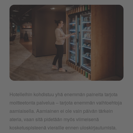
Smart Fridge.jpg
Hotelleihin kohdistuu yhä enemmän paineita tarjota
moitteetonta palvelua – tarjota enemmän vaihtoehtoja
aamiaisella. Aamiainen ei ole vain päivän tärkein
ateria, vaan sitä pidetään myös viimeisenä
kosketuspisteenä vieraille ennen uloskirjautumista.