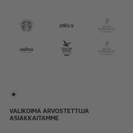
Starbucks
zoegas_logo_ (1).png
an-coffee-logo-foote
Lavazza
Pelican Rouge Logo.JPG
an-coffee-logo-foote
VALIKOIMA ARVOSTETTUJA
ASIAKKAITAMME