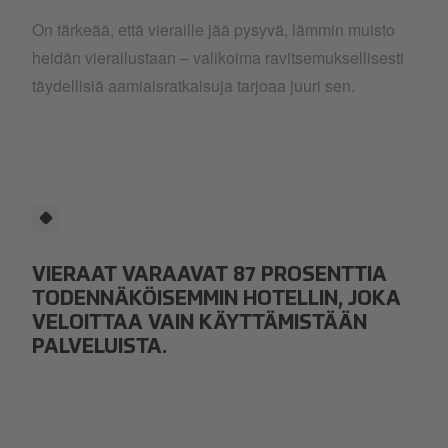
On tärkeää, että vieraille jää pysyvä, lämmin muisto
heidän vierailustaan – valikoima ravitsemuksellisesti
täydellisiä aamiaisratkaisuja tarjoaa juuri sen.
VIERAAT VARAAVAT 87 PROSENTTIA
TODENNÄKÖISEMMIN HOTELLIN, JOKA
VELOITTAA VAIN KÄYTTÄMISTÄÄN
PALVELUISTA.