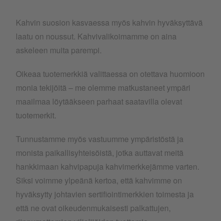
Kahvin suosion kasvaessa myös kahvin hyväksyttävä
laatu on noussut. Kahvivalikoimamme on aina
askeleen muita parempi.
Oikeaa tuotemerkkiä valittaessa on otettava huomioon
monia tekijöitä – me olemme matkustaneet ympäri
maailmaa löytääkseen parhaat saatavilla olevat
tuotemerkit.
Tunnustamme myös vastuumme ympäristöstä ja
monista paikallisyhteisöistä, jotka auttavat meitä
hankkimaan kahvipapuja kahvimerkkejämme varten.
Siksi voimme ylpeänä kertoa, että kahvimme on
hyväksytty johtavien sertifiointimerkkien toimesta ja
että ne ovat oikeudenmukaisesti palkattujen,