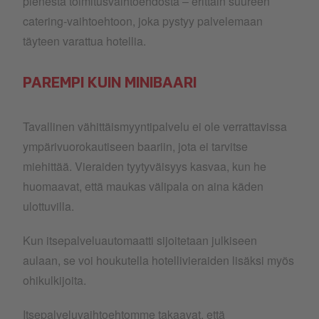
pienestä toimitusvaihtoehdosta – erittäin suureen
catering-vaihtoehtoon, joka pystyy palvelemaan
täyteen varattua hotellia.
PAREMPI KUIN MINIBAARI
Tavallinen vähittäismyyntipalvelu ei ole verrattavissa
ympärivuorokautiseen baariin, jota ei tarvitse
miehittää. Vieraiden tyytyväisyys kasvaa, kun he
huomaavat, että maukas välipala on aina käden
ulottuvilla.
Kun itsepalveluautomaatti sijoitetaan julkiseen
aulaan, se voi houkutella hotellivieraiden lisäksi myös
ohikulkijoita.
Itsepalveluvaihtoehtomme takaavat, että