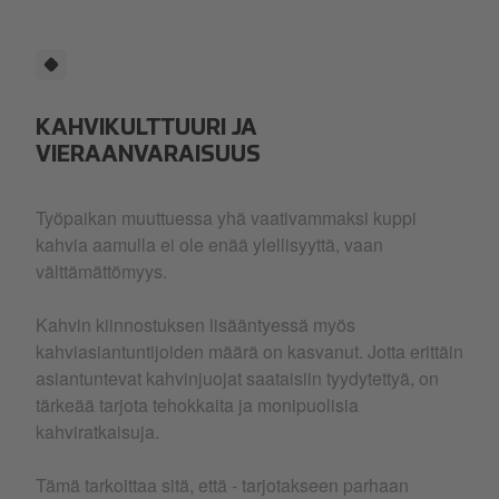
KAHVIKULTTUURI JA
VIERAANVARAISUUS
Työpaikan muuttuessa yhä vaativammaksi kuppi
kahvia aamulla ei ole enää ylellisyyttä, vaan
välttämättömyys.
Kahvin kiinnostuksen lisääntyessä myös
kahviasiantuntijoiden määrä on kasvanut. Jotta erittäin
asiantuntevat kahvinjuojat saataisiin tyydytettyä, on
tärkeää tarjota tehokkaita ja monipuolisia
kahviratkaisuja.
Tämä tarkoittaa sitä, että - tarjotakseen parhaan