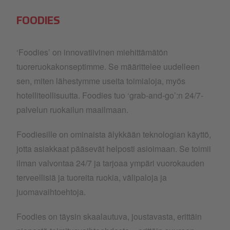
FOODIES
‘Foodies’ on innovatiivinen miehittämätön
tuoreruokakonseptimme. Se määrittelee uudelleen
sen, miten lähestymme useita toimialoja, myös
hotelliteollisuutta. Foodies tuo ‘grab-and-go’:n 24/7-
palvelun ruokailun maailmaan.
Foodiesille on ominaista älykkään teknologian käyttö,
jotta asiakkaat pääsevät helposti asioimaan. Se toimii
ilman valvontaa 24/7 ja tarjoaa ympäri vuorokauden
terveellisiä ja tuoreita ruokia, välipaloja ja
juomavaihtoehtoja.
Foodies on täysin skaalautuva, joustavasta, erittäin