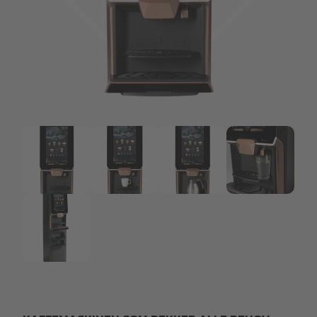
DeJong Lua 2 canisters.png
DeJong Lua 2 canisters.png
DeJong Lua Cup.png
DeJong Lua Jug.png
220523-Lua-deta
DeJong Lua Basecabinet.png