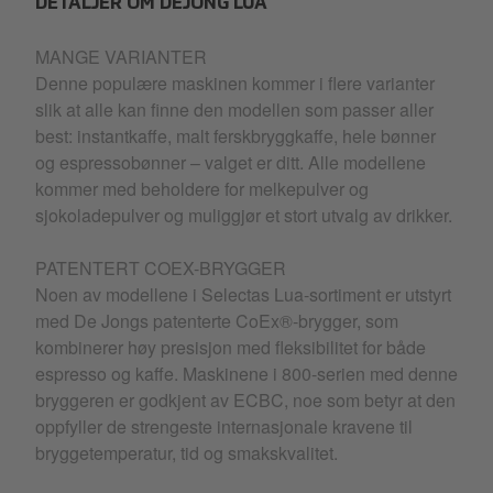
DETALJER OM DEJONG LUA
MANGE VARIANTER
Denne populære maskinen kommer i flere varianter
slik at alle kan finne den modellen som passer aller
best: instantkaffe, malt ferskbryggkaffe, hele bønner
og espressobønner – valget er ditt. Alle modellene
kommer med beholdere for melkepulver og
sjokoladepulver og muliggjør et stort utvalg av drikker.
PATENTERT COEX-BRYGGER
Noen av modellene i Selectas Lua-sortiment er utstyrt
med De Jongs patenterte CoEx®-brygger, som
kombinerer høy presisjon med fleksibilitet for både
espresso og kaffe. Maskinene i 800-serien med denne
bryggeren er godkjent av ECBC, noe som betyr at den
oppfyller de strengeste internasjonale kravene til
bryggetemperatur, tid og smakskvalitet.