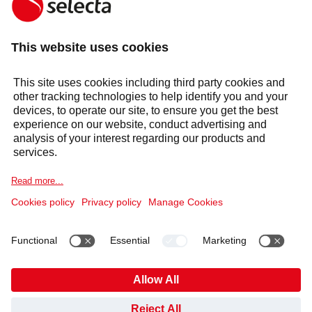
800 30 690
E-POST
kundesupport@no.selecta.com
Om oss
Våre produkter
Våre tjenester
Sektorer
Varsel om informasjonskapsel
Juridisk informasjon
Personvernerklæring
Etiske retningslinjer og Whistleblowing
Åpenhetsloven
##openCookieBanner##
HAR DU SPØRSMÅL?