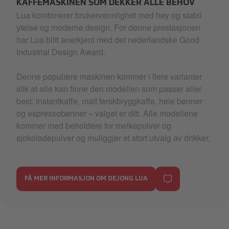
KAFFEMASKINEN SOM DEKKER ALLE BEHOV
Lua kombinerer brukervennlighet med høy og stabil
ytelse og moderne design. For denne prestasjonen
har Lua blitt anerkjent med det nederlandske Good
Industrial Design Award.
Denne populære maskinen kommer i flere varianter
slik at alle kan finne den modellen som passer aller
best: instantkaffe, malt ferskbryggkaffe, hele bønner
og espressobønner – valget er ditt. Alle modellene
kommer med beholdere for melkepulver og
sjokoladepulver og muliggjør et stort utvalg av drikker.
FÅ MER INFORMASJON OM DEJONG LUA