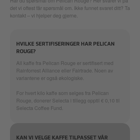
Har du spørsmål om Pelican Rouge? Her svarer vi på
det vi oftest får spørsmål om. Ikke funnet svaret ditt? Ta
kontakt – vi hjelper deg gjerne.
HVILKE SERTIFISERINGER HAR PELICAN
ROUGE?
All kaffe fra Pelican Rouge er sertifisert med
Rainforrest Alliance eller Fairtrade. Noen av
variantene er også økologiske.
For hvert kilo kaffe som selges fra Pelican
Rouge, donerer Selecta i tillegg opptil € 0,10 til
Selecta Coffee Fund.​
KAN VI VELGE KAFFE TILPASSET VÅR