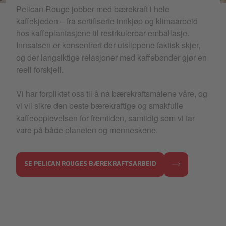
Kaffebonde plukker kaffebær på plantasje
Pelican Rouge jobber med bærekraft i hele
kaffekjeden – fra sertifiserte innkjøp og klimaarbeid
hos kaffeplantasjene til resirkulerbar emballasje.
Innsatsen er konsentrert der utslippene faktisk skjer,
og der langsiktige relasjoner med kaffebønder gjør en
reell forskjell.
Vi har forpliktet oss til å nå bærekraftsmålene våre, og
vi vil sikre den beste bærekraftige og smakfulle
kaffeopplevelsen for fremtiden, samtidig som vi tar
vare på både planeten og menneskene.
SE PELICAN ROUGES BÆREKRAFTSARBEID