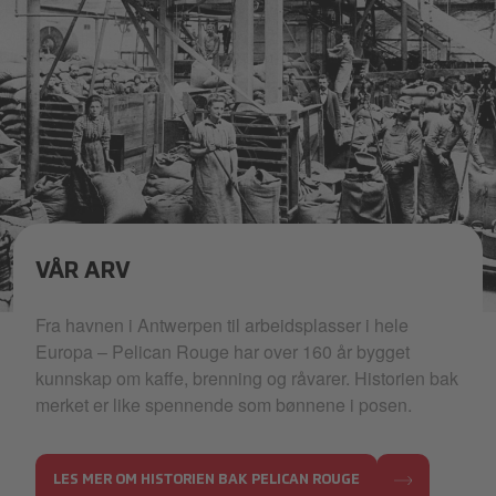
VÅR ARV
Historisk svart-hvitt bilde av kaffebrenneri
Fra havnen i Antwerpen til arbeidsplasser i hele
Europa – Pelican Rouge har over 160 år bygget
kunnskap om kaffe, brenning og råvarer. Historien bak
merket er like spennende som bønnene i posen.
LES MER OM HISTORIEN BAK PELICAN ROUGE