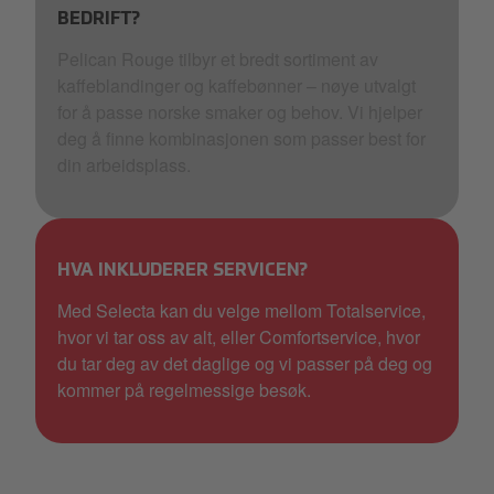
BEDRIFT?
Pelican Rouge tilbyr et bredt sortiment av
kaffeblandinger og kaffebønner – nøye utvalgt
for å passe norske smaker og behov. Vi hjelper
deg å finne kombinasjonen som passer best for
din arbeidsplass.
HVA INKLUDERER SERVICEN?
Med Selecta kan du velge mellom Totalservice,
hvor vi tar oss av alt, eller Comfortservice, hvor
du tar deg av det daglige og vi passer på deg og
kommer på regelmessige besøk.