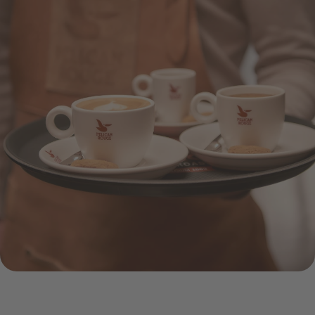
Servitør bærer brett med kaffekopper