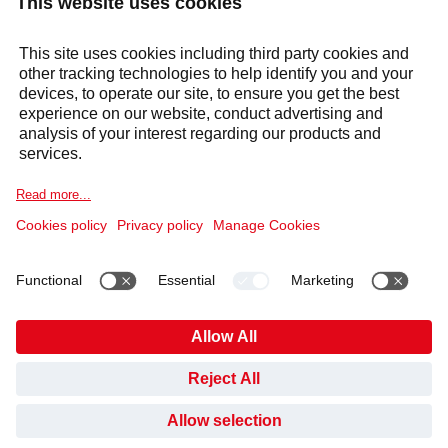
Om oss
Våre produkter
Våre tjenester
Sektorer
Varsel om informasjonskapsel
Juridisk informasjon
Personvernerklæring
Etiske retningslinjer og Whistleblowing
Åpenhetsloven
##openCookieBanner##
HAR DU SPØRSMÅL?
JA, KONTAKT MEG
NEI, JEG ER FORNØYD