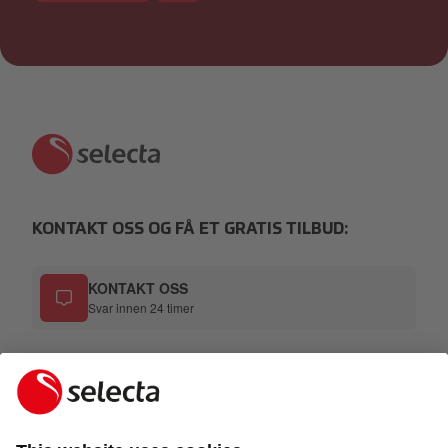
KONTAKT OSS OG FÅ ET GRATIS TILBUD:
KONTAKT OSS
Svar innen 24 timer
TELEFON
800 30 690
E-POST
kundesupport@no.selecta.com