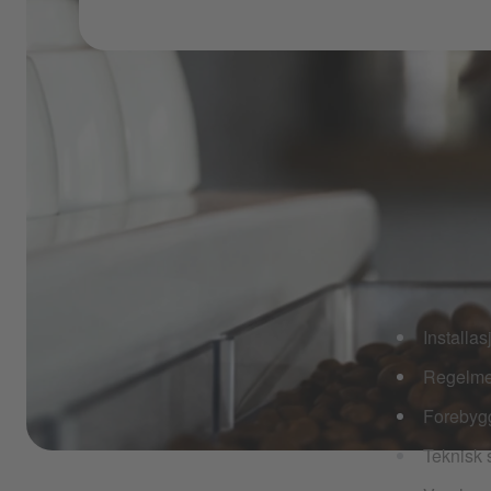
DETT
Installas
Regelmes
Forebygge
Teknisk 
Påfylling av kaffebønner i kaffemaskin