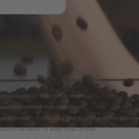
E TAR VI OSS AV:
jon og opplæring i riktig bruk av utstyret
sige servicebesøk med avtalt intervall
nde kontroll – vi bytter slitte deler og sjekker ventiler og slang
support ved behov – vi svarer innen 24 timer