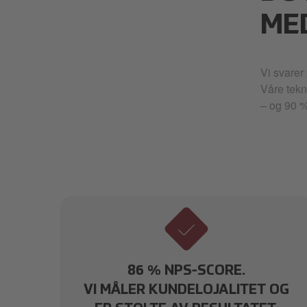
ME
Vi svarer
Våre tekn
– og 90 %
DE
86 % NPS-SCORE.
VI MÅLER KUNDELOJALITET OG