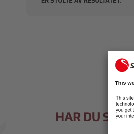
.
ER STOLTE AV RESULTATET.
HAR DU SPØR