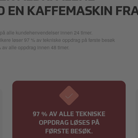
D EN KAFFEMASKIN FRA
 på alle kundehenvendelser innen 24 timer.
ikere løser 97 % av tekniske oppdrag på første besøk
 av alle oppdrag innen 48 timer.
97 % AV ALLE TEKNISKE
OPPDRAG LØSES PÅ
FØRSTE BESØK.