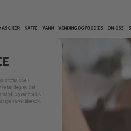
MASKINER
KAFFE
VANN
VENDING OG FOODIES
OM OSS
CE
ha profesjonell
ne tar deg av det
 påfyll og renhold, vi
essige servicebesøk.