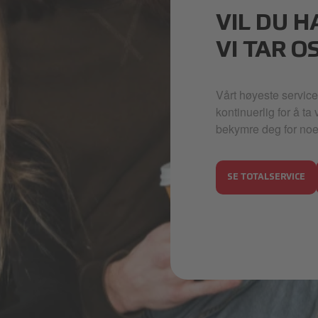
VIL DU H
VI TAR O
Vårt høyeste service
kontinuerlig for å ta
bekymre deg for noe, 
SE TOTALSERVICE