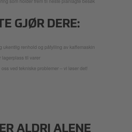
ring som holder frem til neste planlagte besøk
TE GJØR DERE:
g ukentlig renhold og påfylling av kaffemaskin
 lagerplass til varer
 oss ved tekniske problemer – vi løser det!
ER ALDRI ALENE