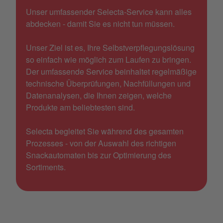
Unser umfassender Selecta-Service kann alles
abdecken - damit Sie es nicht tun müssen.
Unser Ziel ist es, Ihre Selbstverpflegungslösung
so einfach wie möglich zum Laufen zu bringen.
Der umfassende Service beinhaltet regelmäßige
technische Überprüfungen, Nachfüllungen und
Datenanalysen, die Ihnen zeigen, welche
Produkte am beliebtesten sind.
Selecta begleitet Sie während des gesamten
Prozesses - von der Auswahl des richtigen
Snackautomaten bis zur Optimierung des
Sortiments.