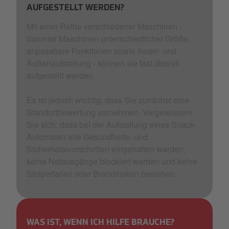
AUFGESTELLT WERDEN?
Mit einer Reihe verschiedener Maschinen -
darunter Maschinen unterschiedlicher Größe,
anpassbare Funktionen sowie Innen- und
Außenaufstellung - können sie fast überall
aufgestellt werden.
Es ist jedoch wichtig, dass Sie zunächst eine
Standortbewertung vornehmen. Vergewissern
Sie sich, dass bei der Aufstellung eines Snack-
Automaten alle Gesundheits- und
Sicherheitsvorschriften eingehalten werden,
keine Notausgänge blockiert werden und keine
Stolperfallen oder Brandrisiken bestehen.
WAS IST, WENN ICH HILFE BRAUCHE?