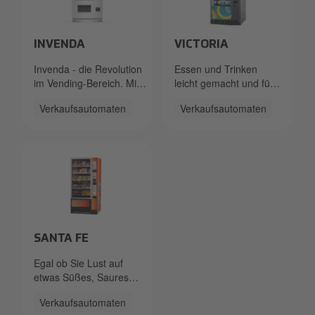
InvendaJTG.png
Victoria.png
INVENDA
VICTORIA
Invenda - die Revolution
Essen und Trinken
im Vending-Bereich. Mit
leicht gemacht und für
seinem großen Touch-
jeden Geschmack.
Verkaufsautomaten
Verkaufsautomaten
Screen, der Software zur
Durch das flexible
Erkennung der
Trommelsystem können
Umgebungsbedingungen
Produkte aller Größen
sowie vieler
angeboten werden.
Werbemöglichkeiten
gewährt dieser Automat
maximale Flexibilität.
Santa FE.png
SANTA FE
Egal ob Sie Lust auf
etwas Süßes, Saures,
Salziges oder ein
Verkaufsautomaten
kühles Getränk haben.