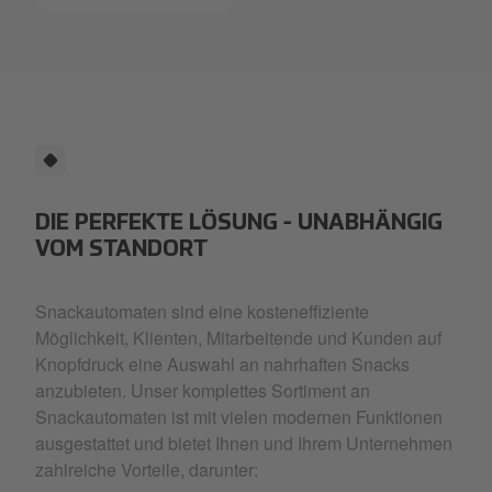
Im Santa Fe finden Sie
ein großes Angebot von
bis zu 48
verschiedenen Snacks
und Getränken. Frisch
gekühlt und auf 5-6
Etagen attraktiv
präsentiert.
DIE PERFEKTE LÖSUNG - UNABHÄNGIG
VOM STANDORT
Snackautomaten sind eine kosteneffiziente
Möglichkeit, Klienten, Mitarbeitende und Kunden auf
Knopfdruck eine Auswahl an nahrhaften Snacks
anzubieten. Unser komplettes Sortiment an
Snackautomaten ist mit vielen modernen Funktionen
ausgestattet und bietet Ihnen und Ihrem Unternehmen
zahlreiche Vorteile, darunter: