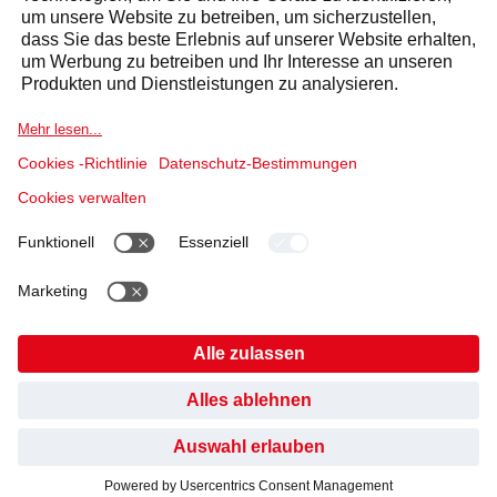
Selecta Gruppe
Produkte & Lösungen
Dienstleistungen
Sektoren
Cookierichtlinie
Nutzungsbedingungen
Datenschutzerklärung
Impressum
Haftungsausschluss gemäß § 38 Abs. 4 UGB
HABEN SIE GEFUNDEN, WONACH SIE GESUCHT
Verhaltenskodex und Whistleblowing
Cookies
HABEN?
NEIN, BISHER NICHT
JA, DANKE