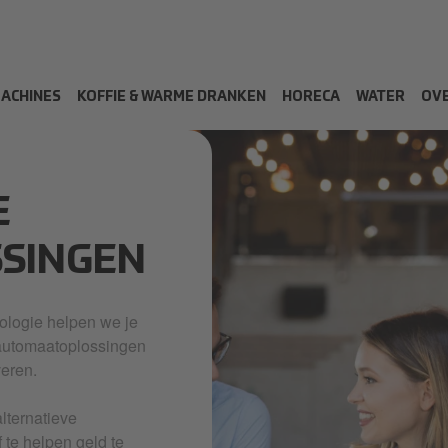
MACHINES
KOFFIE & WARME DRANKEN
HORECA
WATER
OVE
E
SSINGEN
ologie helpen we je
automaatoplossingen
veren.
lternatieve
 te helpen geld te