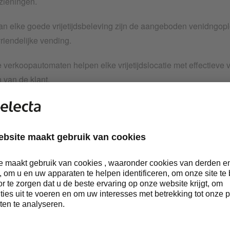
rzieningen.
n elke goede vrijetijdsbeleving zijn de aangeboden venidngoplo
riendelijke vending.
verkoopautomaten helpen elke vrijetijdslocatie met effectieve
 van de klant.