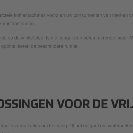
ciële koffiemachines voorzien uw consumenten van merken van 
nkomstenstromen.
mte op de winkelvloer is niet langer een belemmerende factor. 
n optimaliseren de beschikbare ruimte.
OSSINGEN VOOR DE VRI
sattracties draait alles om beleving. Of het nu gaat om waterpark