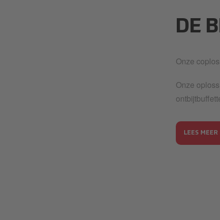
pr-carousel3
DE 
Onze coplos
Onze oplossi
ontbijtbuffe
LEES MEER