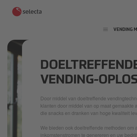
VENDING 
DOELTREFFEND
VENDING-OPLO
Door middel van doeltreffende vendingtechn
klanten door middel van op maat gemaakte 
die snacks en dranken van hoge kwaliteit le
We bieden ook doeltreffende methoden om a
inkomstenstromen te genereren en uw bedrijf