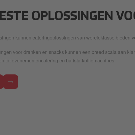
.jpeg
BESTE OPLOSSINGEN V
singen kunnen cateringoplossingen van wereldklasse bieden v
ngen voor dranken en snacks kunnen een breed scala aan klant
tten tot evenementencatering en barista-koffiemachines.