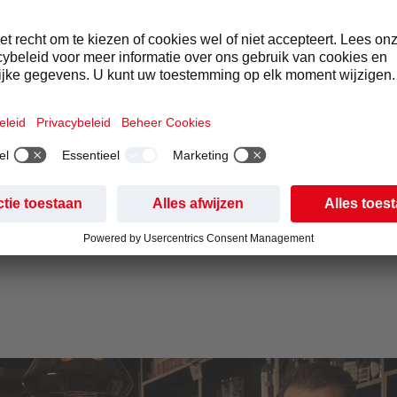
al Event Party with Hipster People Blurred Background 1-min.j