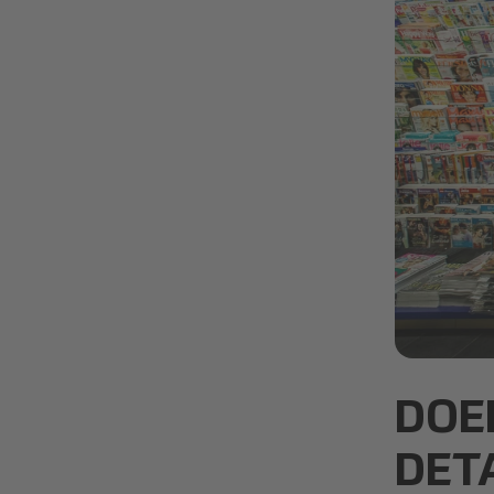
retail
DOE
DET