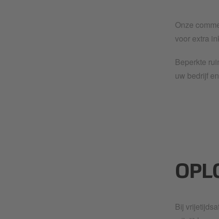
Onze commer
voor extra i
Beperkte rui
uw bedrijf e
OPL
Bij vrijetijd