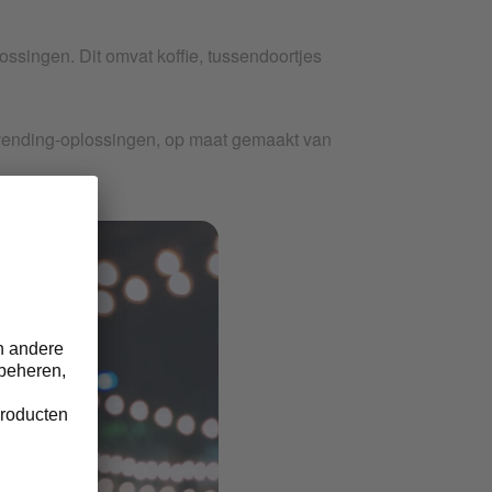
ssingen. Dit omvat koffie, tussendoortjes
 vending-oplossingen, op maat gemaakt van