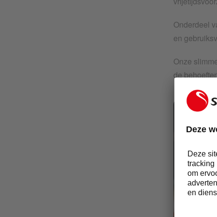
vrijetijdsvoo
Onderdeel va
en gebruiksv
Onze slimme 
de behoeften