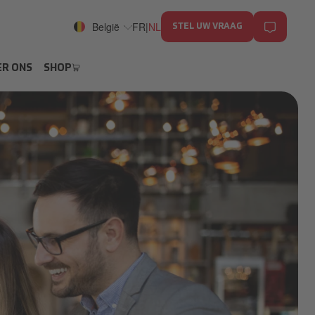
België
FR
|
NL
STEL UW VRAAG
R ONS
SHOP