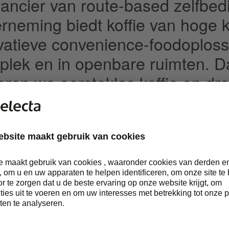
rancier van route-based zelfbed
rneming biedt koffie van hoge k
vatieve convenience-foodoplos
plek en in openbare ruimten. Da
eren we eersteklas koffie en dr
ks en verse maaltijden aan me
iljoen mensen in 16 landen in 
vendingdiensten en -oplossingen 
ijfssectoren. Onze jaaromzet v
4 miljard hebben we te danken 
6.000 vakbekwame, toegewijde 
ssioneerde Selecta-medewerker