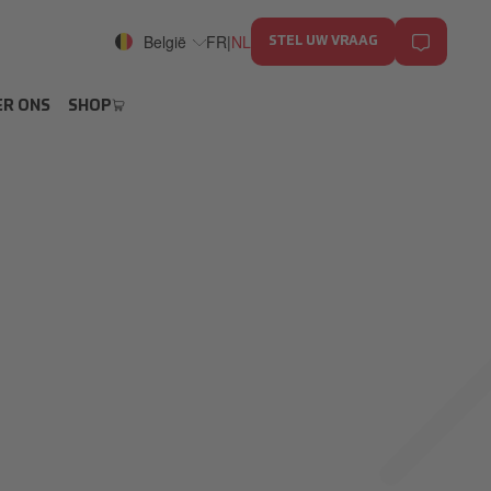
België
FR
|
NL
STEL UW VRAAG
R ONS
SHOP