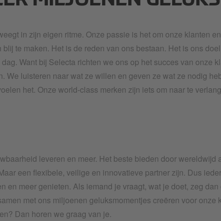
ËER MILJOENEN GELUK
eegt in zijn eigen ritme. Onze passie is het om onze klanten 
 blij te maken. Het is de reden van ons bestaan. Het is ons doel
ke dag. Want bij Selecta richten we ons op het succes van onze k
 We luisteren naar wat ze willen en geven ze wat ze nodig hebb
 voelen het. Onze world-class merken zijn iets om naar te verlan
baarheid leveren en meer. Het beste bieden door wereldwijd aan
Maar een flexibele, veilige en innovatieve partner zijn. Dus iede
n en meer genieten. Als iemand je vraagt, wat je doet, zeg dan 
ij samen met ons miljoenen geluksmomentjes creëren voor onze 
ken? Dan horen we graag van je.