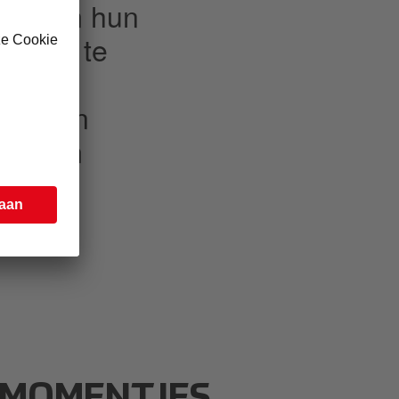
nten en hun
ntjes te
graal
e zaken
ebieden
kunnen