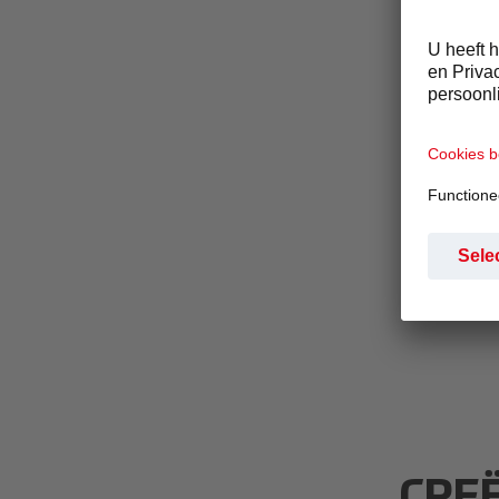
zett
cons
bezo
onde
doen
waar
leve