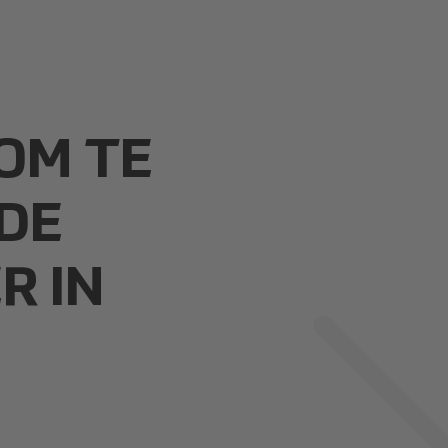
OM TE
 DE
R IN