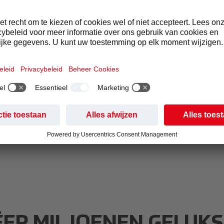
en zich elke dag in om onze kla
umenten miljoenen geluksmome
rgen. Duurzaamheid is een inte
rdeel van de manier waarop w
, gericht op de belangrijkste g
op we een positieve bijdrage 
ren.