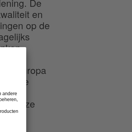
iening. De
waliteit en
singen op de
gelijks
anken,
er dan
heel Europa
in alle
an
aan onze
en
s. Zij