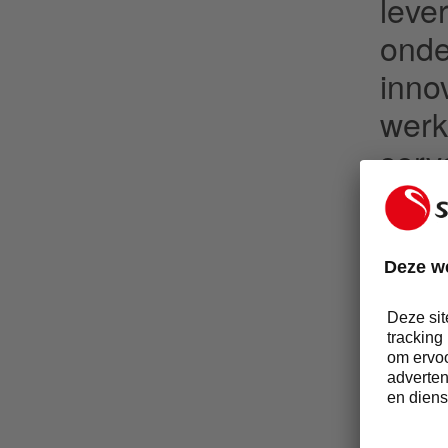
leve
onde
inno
werk
serv
snac
10 m
via 
bedr
€ 1,
ca. 
gepa