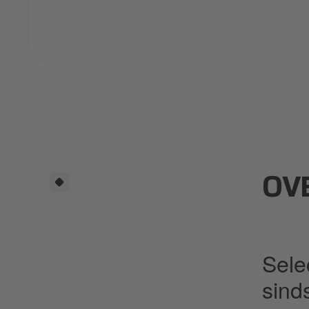
OV
Sele
sind