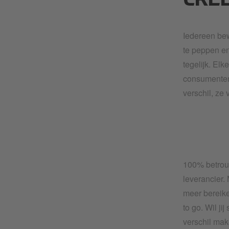
CRE
Iedereen bew
te peppen en
tegelijk. El
consumenten.
verschil, ze
100% betrouw
leverancier. 
meer bereike
to go. Wil j
verschil ma