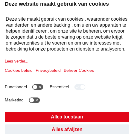
STEL UW VRAAG
Antwoord binnen 24 uur
Selecta Group
Producten & oplossingen
Diensten
Sectoren
Cookieverklaring
Wettelijke informatie
Verklaring Gegevensbescherming
Gedragscode en Whistleblowing
Cookies
HEB JE GEVONDEN WAT JE ZOCHT?