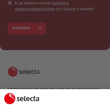
Ik ga akkoord met de
verklaring
gegevensbescherming
van Selecta’s website
*
VERZENDEN
NEEM CONTACT MET ONS OP EN ONTVANG EEN
GRATIS OFFERTE: