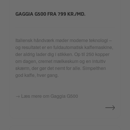
G 500 - front.jpg
GAGGIA G500 FRA 799 KR./MD.
Italiensk håndværk møder moderne teknologi –
og resultatet er en fuldautomatisk kaffemaskine,
der aldrig lader dig i stikken. Op til 250 kopper
om dagen, cremet mælkeskum og en intuitiv
skærm, der gør det nemt for alle. Simpelthen
god kaffe, hver gang.
→ Læs mere om Gaggia G500