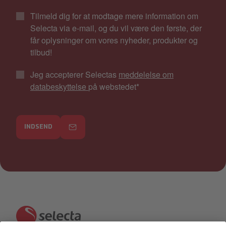
Tilmeld dig for at modtage mere information om
Selecta via e-mail, og du vil være den første, der
får oplysninger om vores nyheder, produkter og
tilbud!
Jeg accepterer Selectas
meddelelse om
databeskyttelse
på webstedet
*
INDSEND