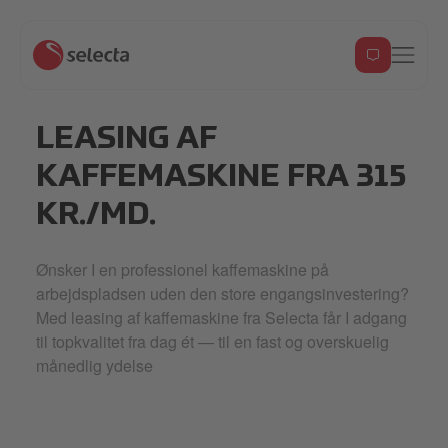
LEASING AF
KAFFEMASKINE FRA 315
KR./MD.
Ønsker I en professionel kaffemaskine på
arbejdspladsen uden den store engangsinvestering?
Med leasing af kaffemaskine fra Selecta får I adgang
til topkvalitet fra dag ét — til en fast og overskuelig
månedlig ydelse